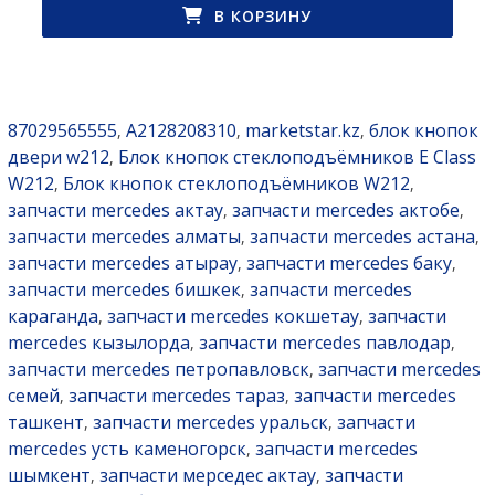
В КОРЗИНУ
87029565555
A2128208310
marketstar.kz
блок кнопок
,
,
,
двери w212
Блок кнопок стеклоподъёмников E Class
,
W212
Блок кнопок стеклоподъёмников W212
,
,
запчасти mercedes актау
запчасти mercedes актобе
,
,
запчасти mercedes алматы
запчасти mercedes астана
,
,
запчасти mercedes атырау
запчасти mercedes баку
,
,
запчасти mercedes бишкек
запчасти mercedes
,
караганда
запчасти mercedes кокшетау
запчасти
,
,
mercedes кызылорда
запчасти mercedes павлодар
,
,
запчасти mercedes петропавловск
запчасти mercedes
,
семей
запчасти mercedes тараз
запчасти mercedes
,
,
ташкент
запчасти mercedes уральск
запчасти
,
,
mercedes усть каменогорск
запчасти mercedes
,
шымкент
запчасти мерседес актау
запчасти
,
,