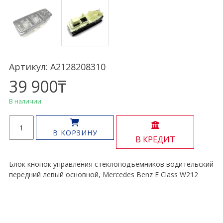
Артикул: A2128208310
39 900
₸
В наличии
Количество
товара
В КОРЗИНУ
В КРЕДИТ
Блок
кнопок
стеклоподъёмников
Блок кнопок управления стеклоподъёмников водительский
E
передний левый основной, Mercedes Benz E Class W212
Class
W212