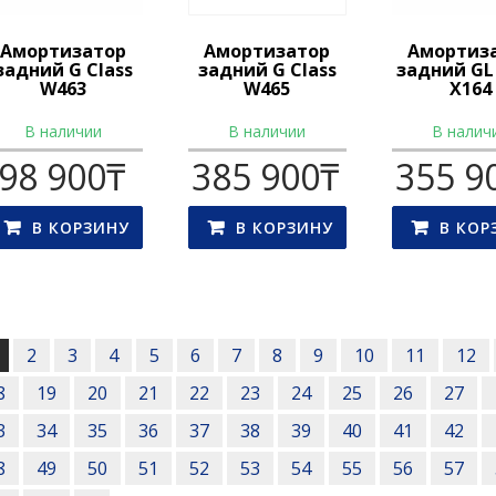
Амортизатор
Амортизатор
Амортиз
задний G Class
задний G Class
задний GL 
W463
W465
X164
В наличии
В наличии
В налич
98 900
₸
385 900
₸
355 9
В КОРЗИНУ
В КОРЗИНУ
В КОР
s
gation
2
3
4
5
6
7
8
9
10
11
12
8
19
20
21
22
23
24
25
26
27
3
34
35
36
37
38
39
40
41
42
8
49
50
51
52
53
54
55
56
57