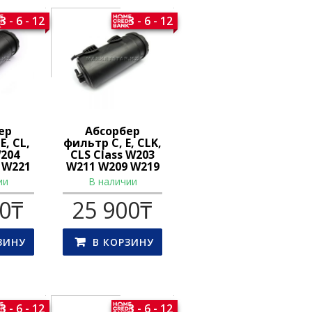
3 - 6 - 12
3 - 6 - 12
ер
Абсорбер
E, CL,
фильтр C, E, CLK,
W204
CLS Class W203
 W221
W211 W209 W219
ии
В наличии
00
₸
25 900
₸
ЗИНУ
В КОРЗИНУ
3 - 6 - 12
3 - 6 - 12