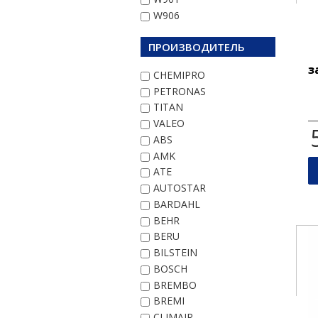
W906
ПРОИЗВОДИТЕЛЬ
з
CHEMIPRO
PETRONAS
TITAN
VALEO
ABS
AMK
ATE
AUTOSTAR
BARDAHL
BEHR
BERU
BILSTEIN
BOSCH
BREMBO
BREMI
CLIMAIR