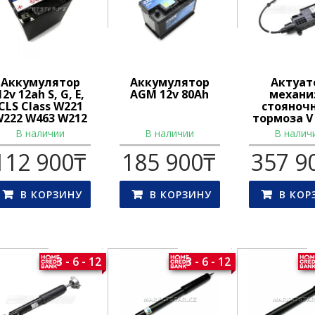
Аккумулятор
Аккумулятор
Актуат
12v 12ah S, G, E,
AGM 12v 80Ah
механи
CLS Class W221
стояноч
222 W463 W212
тормоза V 
W218
W447 W
В наличии
В наличии
В налич
112 900
₸
185 900
₸
357 9
В КОРЗИНУ
В КОРЗИНУ
В КОР
3 - 6 - 12
3 - 6 - 12