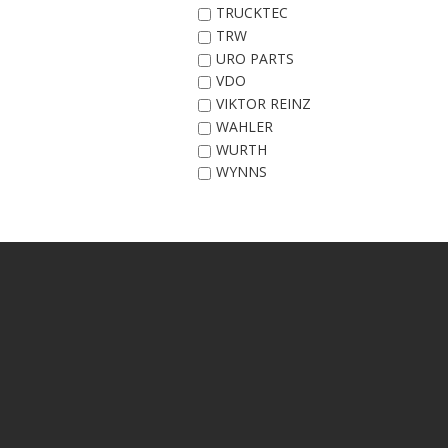
TRUCKTEC
TRW
URO PARTS
VDO
VIKTOR REINZ
WAHLER
WURTH
WYNNS