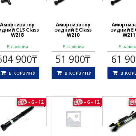
Амортизатор
Амортизатор
Амортиз
адний CLS Class
задний E Class
задний E 
W218
W210
W211
В наличии
В наличии
В налич
504 900
₸
51 900
₸
61 9
В КОРЗИНУ
В КОРЗИНУ
В КОР
3 - 6 - 12
3 - 6 - 12