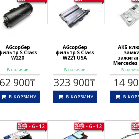
Абсорбер
Абсорбер
АКБ кл
фильтр S Class
фильтр S Class
замк
W220
W221 USA
зажига
Mercedes
В наличии
В наличии
В налич
62 900
₸
323 900
₸
14 9
В КОРЗИНУ
В КОРЗИНУ
В КОР
3 - 6 - 12
3 - 6 - 12