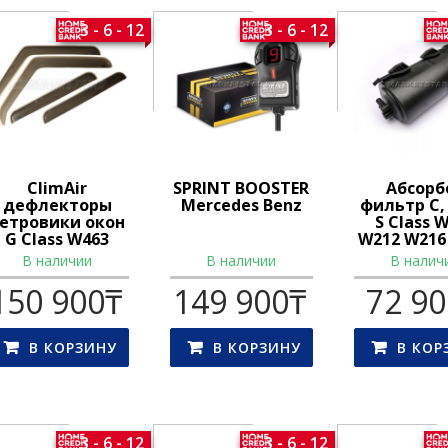
3 - 6 - 12
3 - 6 - 12
ClimAir
SPRINT BOOSTER
Абсорб
дефлекторы
Mercedes Benz
фильтр C, 
етровики окон
S Class 
G Class W463
W212 W216
В наличии
В наличии
В налич
150 900
₸
149 900
₸
72 9
В КОРЗИНУ
В КОРЗИНУ
В КОР
3 - 6 - 12
3 - 6 - 12