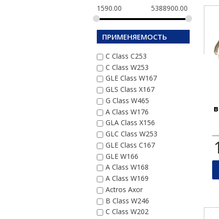
1590.00
5388900.00
ПРИМЕНЯЕМОСТЬ
C Class C253
C Class W253
GLE Class W167
GLS Class X167
G Class W465
в
A Class W176
GLA Class X156
GLC Class W253
GLE Class C167
GLE W166
A Class W168
A Class W169
Actros Axor
B Class W246
C Class W202