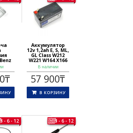
юча
Аккумулятор
а
12v 1,2ah E, S, ML,
ния
GL Class W212
 Benz
W221 W164 X166
ии
В наличии
00
₸
57 900
₸
ЗИНУ
В КОРЗИНУ
3 - 6 - 12
3 - 6 - 12