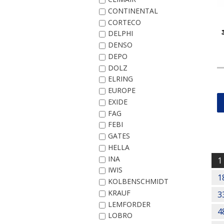
CONTINENTAL
CORTECO
DELPHI
DENSO
DEPO
DOLZ
ELRING
EUROPE
EXIDE
FAG
FEBI
GATES
HELLA
Post
INA
navi
1
IWIS
1
KOLBENSCHMIDT
KRAUF
3
LEMFORDER
4
LOBRO