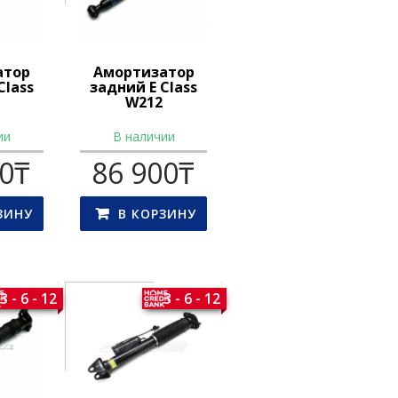
атор
Амортизатор
Class
задний E Class
W212
ии
В наличии
00
₸
86 900
₸
ЗИНУ
В КОРЗИНУ
3 - 6 - 12
3 - 6 - 12