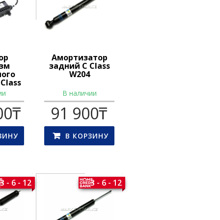
ор
Амортизатор
зм
задний C Class
ного
W204
Class
448
ии
В наличии
00
₸
91 900
₸
ЗИНУ
В КОРЗИНУ
3 - 6 - 12
3 - 6 - 12