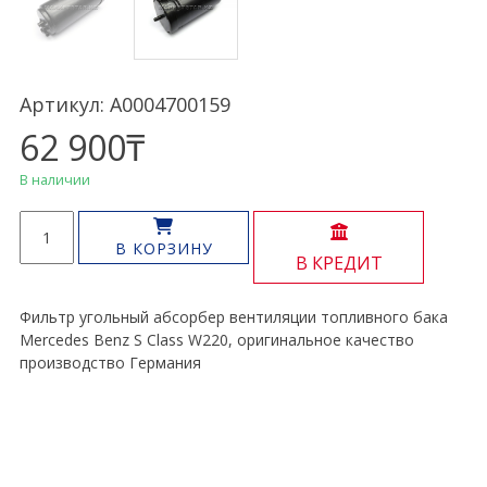
Артикул: A0004700159
62 900
₸
В наличии
Количество
товара
В КОРЗИНУ
В КРЕДИТ
Абсорбер
фильтр
S
Фильтр угольный абсорбер вентиляции топливного бака
Class
Mercedes Benz S Class W220, оригинальное качество
W220
производство Германия