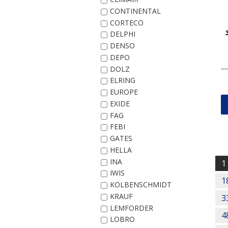
CONTINENTAL
CORTECO
DELPHI
DENSO
DEPO
DOLZ
ELRING
EUROPE
EXIDE
FAG
FEBI
GATES
HELLA
Post
INA
navi
1
IWIS
1
KOLBENSCHMIDT
KRAUF
3
LEMFORDER
4
LOBRO