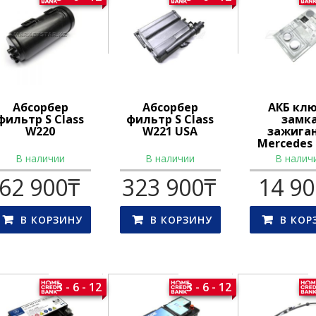
Абсорбер
Абсорбер
АКБ кл
фильтр S Class
фильтр S Class
замк
W220
W221 USA
зажига
Mercedes
В наличии
В наличии
В налич
62 900
₸
323 900
₸
14 9
В КОРЗИНУ
В КОРЗИНУ
В КОР
3 - 6 - 12
3 - 6 - 12