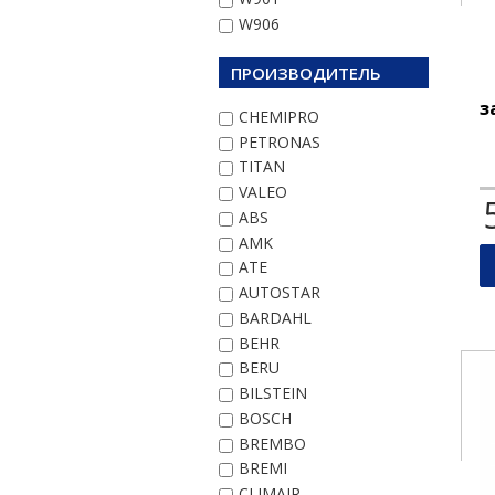
W906
ПРОИЗВОДИТЕЛЬ
з
CHEMIPRO
PETRONAS
TITAN
VALEO
ABS
AMK
ATE
AUTOSTAR
BARDAHL
BEHR
BERU
BILSTEIN
BOSCH
BREMBO
BREMI
CLIMAIR