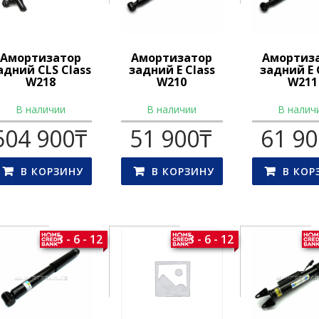
Амортизатор
Амортизатор
Амортиз
адний CLS Class
задний E Class
задний E 
W218
W210
W211
В наличии
В наличии
В налич
504 900
₸
51 900
₸
61 9
В КОРЗИНУ
В КОРЗИНУ
В КОР
3 - 6 - 12
3 - 6 - 12