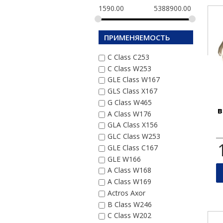
1590.00
5388900.00
ПРИМЕНЯЕМОСТЬ
C Class C253
C Class W253
GLE Class W167
GLS Class X167
G Class W465
в
A Class W176
GLA Class X156
GLC Class W253
GLE Class C167
GLE W166
A Class W168
A Class W169
Actros Axor
B Class W246
C Class W202