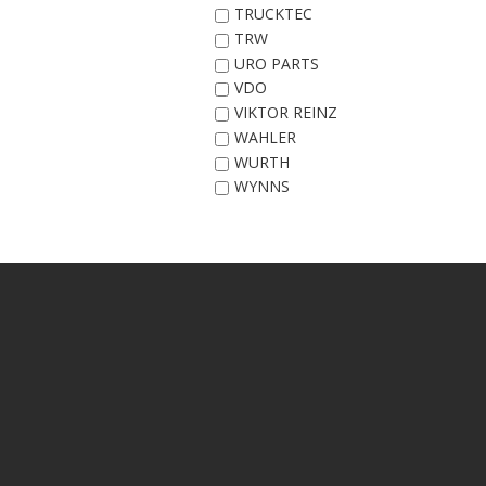
TRUCKTEC
TRW
URO PARTS
VDO
VIKTOR REINZ
WAHLER
WURTH
WYNNS