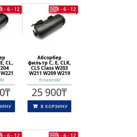
3 - 6 - 12
3 - 6 - 12
ер
Абсорбер
E, CL,
фильтр C, E, CLK,
W204
CLS Class W203
 W221
W211 W209 W219
ии
В наличии
00
₸
25 900
₸
ЗИНУ
В КОРЗИНУ
3 - 6 - 12
3 - 6 - 12