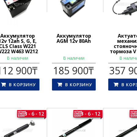
Аккумулятор
Аккумулятор
Актуат
12v 12ah S, G, E,
AGM 12v 80Ah
механи
CLS Class W221
стояноч
222 W463 W212
тормоза V 
W218
W447 W
В наличии
В наличии
В налич
112 900
₸
185 900
₸
357 9
В КОРЗИНУ
В КОРЗИНУ
В КОР
3 - 6 - 12
3 - 6 - 12