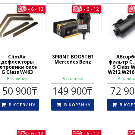
3 - 6 - 12
3 - 6 - 12
ClimAir
SPRINT BOOSTER
Абсорб
дефлекторы
Mercedes Benz
фильтр C, 
етровики окон
S Class 
G Class W463
W212 W216
В наличии
В наличии
В налич
150 900
₸
149 900
₸
72 9
В КОРЗИНУ
В КОРЗИНУ
В КОР
3 - 6 - 12
3 - 6 - 12