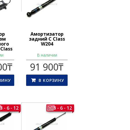
ор
Амортизатор
зм
задний C Class
ного
W204
Class
448
ии
В наличии
00
₸
91 900
₸
ЗИНУ
В КОРЗИНУ
3 - 6 - 12
3 - 6 - 12