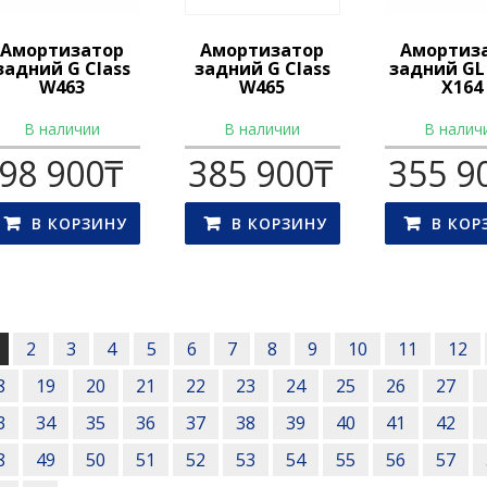
Амортизатор
Амортизатор
Амортиз
задний G Class
задний G Class
задний GL 
W463
W465
X164
В наличии
В наличии
В налич
98 900
₸
385 900
₸
355 9
В КОРЗИНУ
В КОРЗИНУ
В КОР
s
gation
2
3
4
5
6
7
8
9
10
11
12
8
19
20
21
22
23
24
25
26
27
3
34
35
36
37
38
39
40
41
42
8
49
50
51
52
53
54
55
56
57