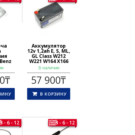
юча
Аккумулятор
а
12v 1,2ah E, S, ML,
ния
GL Class W212
 Benz
W221 W164 X166
ии
В наличии
00
₸
57 900
₸
ЗИНУ
В КОРЗИНУ
3 - 6 - 12
3 - 6 - 12