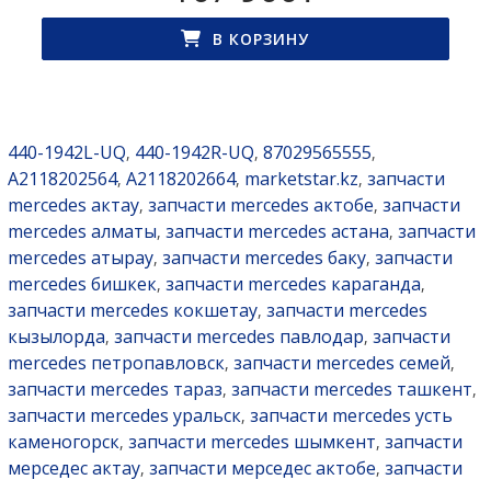
В КОРЗИНУ
440-1942L-UQ
440-1942R-UQ
87029565555
,
,
,
A2118202564
A2118202664
marketstar.kz
запчасти
,
,
,
mercedes актау
запчасти mercedes актобе
запчасти
,
,
mercedes алматы
запчасти mercedes астана
запчасти
,
,
mercedes атырау
запчасти mercedes баку
запчасти
,
,
mercedes бишкек
запчасти mercedes караганда
,
,
запчасти mercedes кокшетау
запчасти mercedes
,
кызылорда
запчасти mercedes павлодар
запчасти
,
,
mercedes петропавловск
запчасти mercedes семей
,
,
запчасти mercedes тараз
запчасти mercedes ташкент
,
,
запчасти mercedes уральск
запчасти mercedes усть
,
каменогорск
запчасти mercedes шымкент
запчасти
,
,
мерседес актау
запчасти мерседес актобе
запчасти
,
,