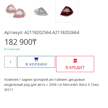
Артикул: A2118202564 A2118202664
182 900
₸
В наличии
Количество
товара
В КОРЗИНУ
В КРЕДИТ
Фонари
задние
рестайлинг
Комплект задних фонарей рестайлинг диодовые
E
модельный ряд для авто с 2006 г.в Mercedes Benz E Class
Class
W211
W211