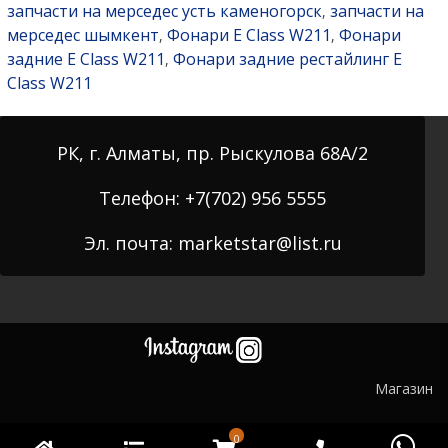
запчасти на мерседес усть каменогорск
запчасти на
,
мерседес шымкент
Фонари E Class W211
Фонари
,
,
задние E Class W211
Фонари задние рестайлинг E
,
Class W211
РК, г. Алматы, пр. Рыскулова 68А/2
Телефон: +7(702) 956 5555
Эл. почта: marketstar@list.ru
Магазин
0
автозапчастей Mercedes-Benz в Алматы. Мы являемся