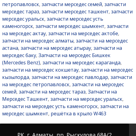
петропавловск
запчасти мерседес семей
запчасти
,
,
мерседес тараз
запчасти мерседес ташкент
запчасти
,
,
мерседес уральск
запчасти мерседес усть
,
каменогорск
запчасти мерседес шымкент
запчасти
,
,
на мерседес актау
запчасти на мерседес актобе
,
,
запчасти на мерседес алматы
запчасти на мерседес
,
астана
запчасти на мерседес атырау
запчасти на
,
,
мерседес баку
Запчасти на мерседес Бишкек
,
(Mercedes Benz)
запчасти на мерседес караганда
,
,
запчасти на мерседес кокшетау
запчасти на мерседес
,
кызылорда
запчасти на мерседес павлодар
запчасти
,
,
на мерседес петропавловск
запчасти на мерседес
,
семей
запчасти на мерседес тараз
Запчасти на
,
,
Мерседес Ташкент
запчасти на мерседес уральск
,
,
запчасти на мерседес усть каменогорск
запчасти на
,
мерседес шымкент
решётка в крыло W463
,
РК, г. Алматы, пр. Рыскулова 68А/2