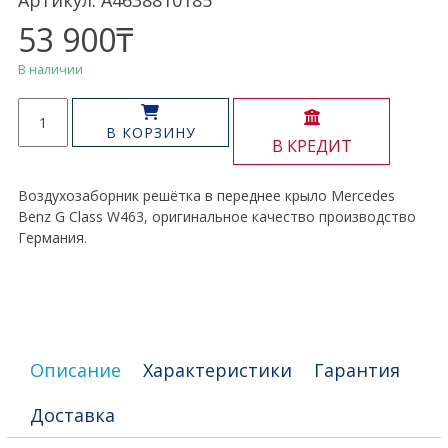
Артикул: A4638810185
53 900
₸
В наличии
Количество
товара
В КОРЗИНУ
В КРЕДИТ
Воздухозаборник
в
крыло
Воздухозаборник решётка в переднее крыло Mercedes
G
Benz G Class W463, оригинальное качество производство
Class
Германия.
W463
Описание
Характеристики
Гарантия
Доставка