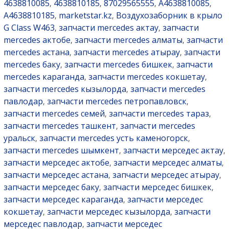
4638810085
4638810185
87029565555
A4638810085
,
,
,
,
A4638810185
marketstar.kz
Воздухозаборник в крыло
,
,
G Class W463
запчасти mercedes актау
запчасти
,
,
mercedes актобе
запчасти mercedes алматы
запчасти
,
,
mercedes астана
запчасти mercedes атырау
запчасти
,
,
mercedes баку
запчасти mercedes бишкек
запчасти
,
,
mercedes караганда
запчасти mercedes кокшетау
,
,
запчасти mercedes кызылорда
запчасти mercedes
,
павлодар
запчасти mercedes петропавловск
,
,
запчасти mercedes семей
запчасти mercedes тараз
,
,
запчасти mercedes ташкент
запчасти mercedes
,
уральск
запчасти mercedes усть каменогорск
,
,
запчасти mercedes шымкент
запчасти мерседес актау
,
,
запчасти мерседес актобе
запчасти мерседес алматы
,
,
запчасти мерседес астана
запчасти мерседес атырау
,
,
запчасти мерседес баку
запчасти мерседес бишкек
,
,
запчасти мерседес караганда
запчасти мерседес
,
кокшетау
запчасти мерседес кызылорда
запчасти
,
,
мерседес павлодар
запчасти мерседес
,