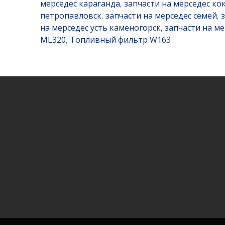
мерседес караганда
запчасти на мерседес ко
,
петропавловск
запчасти на мерседес семей
,
,
на мерседес усть каменогорск
запчасти на м
,
ML320
Топливный фильтр W163
,