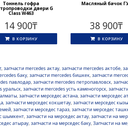
Тоннель гофра
Масляный бачок Г
ктропроводки двери G
Class W463
14 900
₸
38 900
₸
В КОРЗИНУ
В КОРЗИНУ
z
запчасти mercedes актау
запчасти mercedes актобе
за
,
,
,
ercedes баку
запчасти mercedes бишкек
запчасти merce
,
,
edes павлодар
запчасти mercedes петропавловск
запча
,
,
s уральск
запчасти mercedes усть каменогорск
запчаст
,
,
 алматы
запчасти мерседес астана
запчасти мерседес а
,
,
да
запчасти мерседес кокшетау
запчасти мерседес кыз
,
,
семей
запчасти мерседес тараз
запчасти мерседес ташк
,
,
ес шымкент
запчасти на мерседес актау
запчасти на мер
,
,
седес атырау
запчасти на мерседес баку
Запчасти на ме
,
,