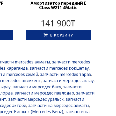
УР
Амортизатор передний E
Class W211 4Matic
141 900
₸
В КОРЗИНУ
пчасти mercedes алматы
запчасти mercedes
,
des караганда
запчасти mercedes кокшетау
,
,
сти mercedes семей
запчасти mercedes тараз
,
,
и mercedes шымкент
запчасти мерседес актау
,
,
тырау
запчасти мерседес баку
запчасти
,
,
ылорда
запчасти мерседес павлодар
запчасти
,
,
ент
запчасти мерседес уральск
запчасти
,
,
седес актобе
запчасти на мерседес алматы
,
,
рседес Бишкек (Mercedes Benz)
запчасти на
,