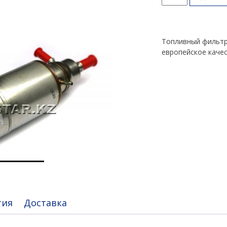
товара
Топливный
фильтр
ML
Топливный фильтр
Class
европейское каче
W163
тия
Доставка