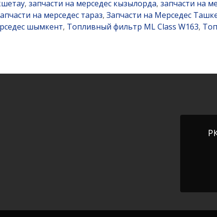
кшетау
запчасти на мерседес кызылорда
запчасти на м
,
,
запчасти на мерседес тараз
Запчасти на Мерседес Ташк
,
ерседес шымкент
Топливный фильтр ML Class W163
Топ
,
,
РК