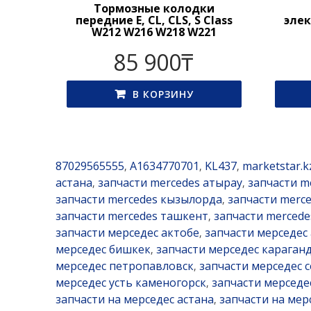
Тормозные колодки
передние E, CL, CLS, S Class
эле
W212 W216 W218 W221
85 900
₸
В КОРЗИНУ
87029565555
A1634770701
KL437
marketstar.k
,
,
,
астана
запчасти mercedes атырау
запчасти m
,
,
запчасти mercedes кызылорда
запчасти merc
,
запчасти mercedes ташкент
запчасти mercede
,
запчасти мерседес актобе
запчасти мерседес
,
мерседес бишкек
запчасти мерседес караган
,
мерседес петропавловск
запчасти мерседес 
,
мерседес усть каменогорск
запчасти мерсед
,
запчасти на мерседес астана
запчасти на мер
,