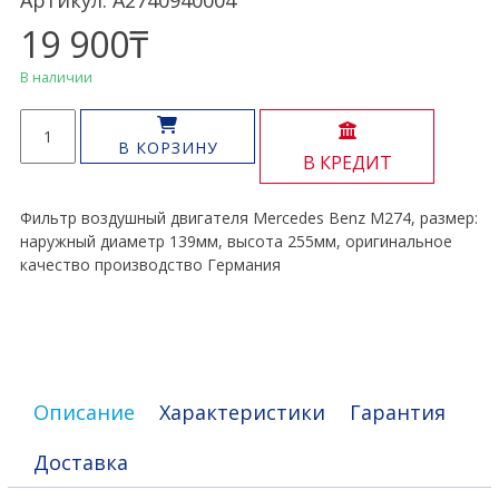
Артикул: A2740940004
19 900
₸
В наличии
Количество
товара
В КОРЗИНУ
В КРЕДИТ
Воздушный
фильтр
двигателя
Фильтр воздушный двигателя Mercedes Benz M274, размер:
M274
наружный диаметр 139мм, высота 255мм, оригинальное
качество производство Германия
Описание
Характеристики
Гарантия
Доставка