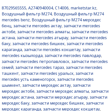
87029565555
A2740940004
C14006
marketstar.kz
,
,
,
,
Воздушный фильтр M274
Воздушный фильтр M274
,
mercedes benz
Воздушный фильтр M274 мерседес
,
бенц
запчасти mercedes актау
запчасти mercedes
,
,
актобе
запчасти mercedes алматы
запчасти mercedes
,
,
астана
запчасти mercedes атырау
запчасти mercedes
,
,
баку
запчасти mercedes бишкек
запчасти mercedes
,
,
караганда
запчасти mercedes кокшетау
запчасти
,
,
mercedes кызылорда
запчасти mercedes павлодар
,
,
запчасти mercedes петропавловск
запчасти mercedes
,
семей
запчасти mercedes тараз
запчасти mercedes
,
,
ташкент
запчасти mercedes уральск
запчасти
,
,
mercedes усть каменогорск
запчасти mercedes
,
шымкент
запчасти мерседес актау
запчасти
,
,
мерседес актобе
запчасти мерседес алматы
запчасти
,
,
мерседес астана
запчасти мерседес атырау
запчасти
,
,
мерседес баку
запчасти мерседес бишкек
запчасти
,
,
мерседес караганда
запчасти мерседес кокшетау
,
,