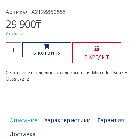
Артикул: A2128850853
29 900
₸
В наличии
Количество
товара
В КОРЗИНУ
В КРЕДИТ
Решётка
противотуманки
E
Сетка решётка дневного ходового огня Mercedes Benz E
Class
Class W212
W212
Описание
Характеристики
Гарантия
Доставка