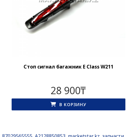
Стоп сигнал багажник E Class W211
28 900
₸
В КОРЗИНУ
87029565555
A2128850853
marketstar.kz
запчасти
,
,
,