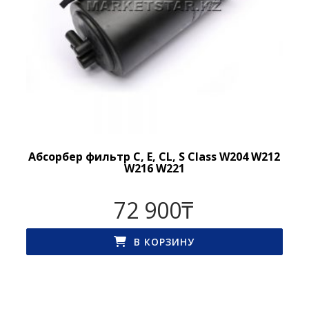
Абсорбер фильтр C, E, CL, S Class W204 W212
W216 W221
72 900
₸
В КОРЗИНУ