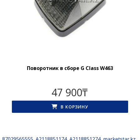
Поворотник в сборе G Class W463
47 900
₸
В КОРЗИНУ
87029565555
A2118851174
A2118851274
marketstar.kz
,
,
,
,