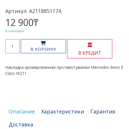
Артикул: A2118851174
12 900
₸
В наличии
Количество
товара
В КОРЗИНУ
В КРЕДИТ
Накладка
противотуманки
E
Накладка хромированная противотуманки Mercedes Benz E
Class
Class W211
W211
Описание
Характеристики
Гарантия
Доставка