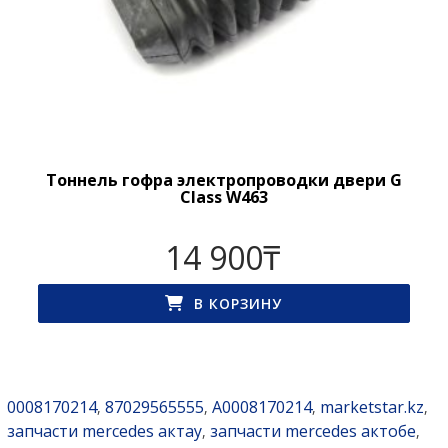
Тоннель гофра электропроводки двери G
Class W463
14 900
₸
В КОРЗИНУ
0008170214
87029565555
A0008170214
marketstar.kz
,
,
,
,
запчасти mercedes актау
запчасти mercedes актобе
,
,