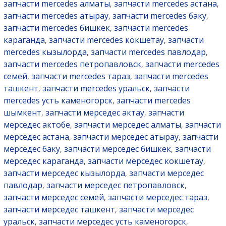
запчасти mercedes алматы
запчасти mercedes астана
,
,
запчасти mercedes атырау
запчасти mercedes баку
,
,
запчасти mercedes бишкек
запчасти mercedes
,
караганда
запчасти mercedes кокшетау
запчасти
,
,
mercedes кызылорда
запчасти mercedes павлодар
,
,
запчасти mercedes петропавловск
запчасти mercedes
,
семей
запчасти mercedes тараз
запчасти mercedes
,
,
ташкент
запчасти mercedes уральск
запчасти
,
,
mercedes усть каменогорск
запчасти mercedes
,
шымкент
запчасти мерседес актау
запчасти
,
,
мерседес актобе
запчасти мерседес алматы
запчасти
,
,
мерседес астана
запчасти мерседес атырау
запчасти
,
,
мерседес баку
запчасти мерседес бишкек
запчасти
,
,
мерседес караганда
запчасти мерседес кокшетау
,
,
запчасти мерседес кызылорда
запчасти мерседес
,
павлодар
запчасти мерседес петропавловск
,
,
запчасти мерседес семей
запчасти мерседес тараз
,
,
запчасти мерседес ташкент
запчасти мерседес
,
уральск
запчасти мерседес усть каменогорск
,
,