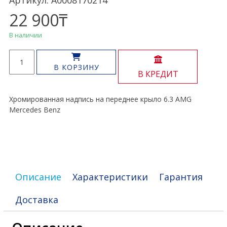
Артикул: A0008170214
22 900
₸
В наличии
Количество
товара
В КОРЗИНУ
В КРЕДИТ
Надпись
крыло
6.3
Хромированная надпись на переднее крыло 6.3 AMG
AMG
Mercedes Benz
Описание
Характеристики
Гарантия
Доставка