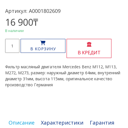
Артикул: A0001802609
16 900
₸
В наличии
Количество
товара
В КОРЗИНУ
В КРЕДИТ
Фильтр
масляный
M112,
Фильтр масляный двигателя Mercedes Benz M112, M113,
M113,
M272, M273, размер: наружный диаметр 64мм, внутренний
M272,
диаметр 31мм, высота 115мм, оригинальное качество
M273
производство Германия
Описание
Характеристики
Гарантия