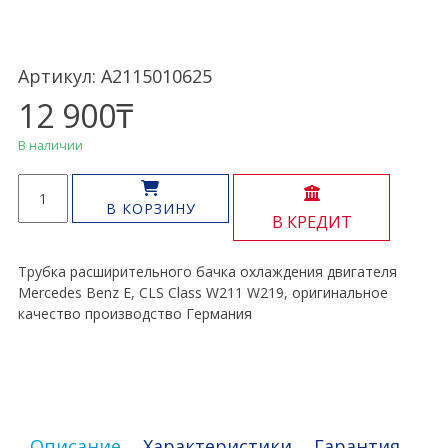
Артикул: A2115010625
12 900
₸
В наличии
Количество
товара
В КОРЗИНУ
В КРЕДИТ
Трубка
расширительного
бачка
Трубка расширительного бачка охлаждения двигателя
E,
Mercedes Benz E, CLS Class W211 W219, оригинальное
CLS
качество производство Германия
Class
W211
W219
Описание
Характеристики
Гарантия