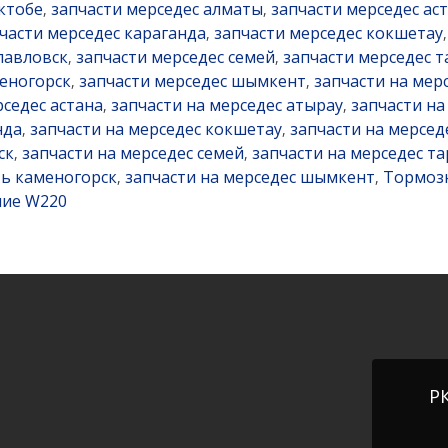
ктобе
запчасти мерседес алматы
запчасти мерседес ас
,
,
части мерседес караганда
запчасти мерседес кокшетау
,
павловск
запчасти мерседес семей
запчасти мерседес т
,
,
меногорск
запчасти мерседес шымкент
запчасти на мер
,
,
рседес астана
запчасти на мерседес атырау
запчасти на
,
,
нда
запчасти на мерседес кокшетау
запчасти на мерсе
,
,
ск
запчасти на мерседес семей
запчасти на мерседес та
,
,
ть каменогорск
запчасти на мерседес шымкент
Тормозн
,
,
ние W220
РК