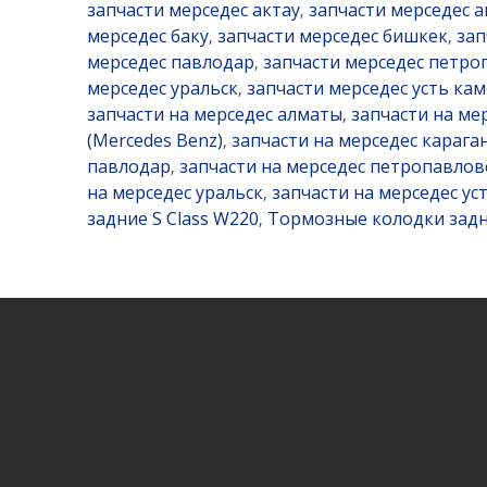
запчасти мерседес актау
запчасти мерседес а
,
мерседес баку
запчасти мерседес бишкек
зап
,
,
мерседес павлодар
запчасти мерседес петро
,
мерседес уральск
запчасти мерседес усть ка
,
запчасти на мерседес алматы
запчасти на ме
,
(Mercedes Benz)
запчасти на мерседес карага
,
павлодар
запчасти на мерседес петропавлов
,
на мерседес уральск
запчасти на мерседес ус
,
задние S Class W220
Тормозные колодки зад
,