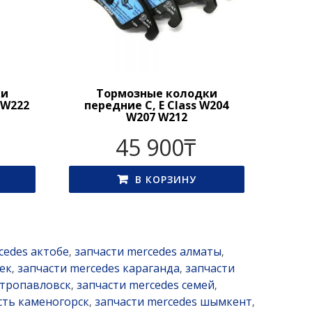
ки
Тормозные колодки
 W222
передние C, E Class W204
W207 W212
45 900
₸
В КОРЗИНУ
cedes актобе
запчасти mercedes алматы
,
,
ек
запчасти mercedes караганда
запчасти
,
,
етропавловск
запчасти mercedes семей
,
,
сть каменогорск
запчасти mercedes шымкент
,
,