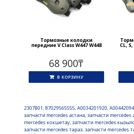
Тормозные колодки
Торм
передние V Class W447 W448
CL, S
68 900
₸
В КОРЗИНУ
2307801
87029565555
A0034201920
A00442094
,
,
,
запчасти mercedes астана
запчасти mercedes 
,
mercedes кокшетау
запчасти mercedes кызыл
,
запчасти mercedes тараз
запчасти mercedes 
,