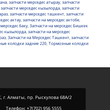
тана
запчасти мерседес атырау
запчасти
,
,
запчасти мерседес кызылорда
запчасти
,
,
араз
запчасти мерседес ташкент
запчасти
,
,
седес актау
запчасти на мерседес актобе
,
,
 мерседес баку
Запчасти на мерседес Бишкек
,
дес кызылорда
запчасти на мерседес
,
раз
Запчасти на Мерседес Ташкент
запчасти
,
,
ые колодки задние 220
Тормозные колодки
,
, г. Алматы, пр. Рыскулова 68А/2
Телефон: +7(702) 956 5555