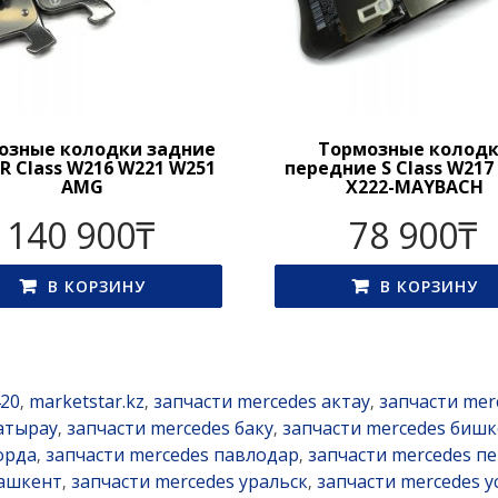
озные колодки задние
Тормозные колод
, R Class W216 W221 W251
передние S Class W217
AMG
X222-MAYBACH
140 900
₸
78 900
₸
В КОРЗИНУ
В КОРЗИНУ
20
marketstar.kz
запчасти mercedes актау
запчасти mer
,
,
,
атырау
запчасти mercedes баку
запчасти mercedes бишк
,
,
орда
запчасти mercedes павлодар
запчасти mercedes п
,
,
ташкент
запчасти mercedes уральск
запчасти mercedes у
,
,