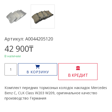
Артикул: A0044205120
42 900
₸
В наличии
Количество
товара
В КОРЗИНУ
В КРЕДИТ
Тормозные
колодки
передние
Комплект передних тормозных колодок накладок Mercedes
C,
Benz C, CLK Class W203 W209, оригинальное качество
CLK
производство Германия
Class
W203