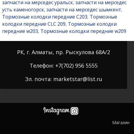
запчасти на мерседес уральск
запчасти на мерседес
,
усть каменогорск
запчасти на мерседес шымкент
,
,
Тормозные колодки передние C203
Тормозные
,
колодки передние CLC 209
Тормозные колодки
,
передние w203
Тормозные колодки передние w209
,
РК, г. Алматы, пр. Рыскулова 68А/2
Телефон: +7(702) 956 5555
Эл. почта: marketstar@list.ru
Магазин