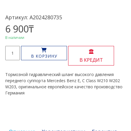
Артикул: A2024280735
6 900
₸
В наличии
Количество
товара
В КОРЗИНУ
В КРЕДИТ
Тормозной
шланг
передний
Тормозной гидравлический шланг высокого давления
E,
переднего суппорта Mercedes Benz E, C Class W210 W202
C
W203, оригинальное европейское качество производство
Class
Германия
W210
W202
W203