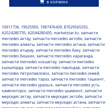
В КОРЗИНУ
10911736
19025905
1987476439
87029565555
,
,
,
,
A2024280735
A2044280435
marketstar.kz
запчасти
,
,
,
mercedes актау
запчасти mercedes актобе
запчасти
,
,
mercedes алматы
запчасти mercedes астана
запчасти
,
,
mercedes атырау
запчасти mercedes баку
запчасти
,
,
mercedes бишкек
запчасти mercedes караганда
,
,
запчасти mercedes кокшетау
запчасти mercedes
,
кызылорда
запчасти mercedes павлодар
запчасти
,
,
mercedes петропавловск
запчасти mercedes семей
,
,
запчасти mercedes тараз
запчасти mercedes ташкент
,
,
запчасти mercedes уральск
запчасти mercedes усть
,
каменогорск
запчасти mercedes шымкент
запчасти
,
,
мерседес актау
запчасти мерседес актобе
запчасти
,
,
мерседес алматы
запчасти мерседес астана
запчасти
,
,
мерседес атырау
запчасти мерседес баку
запчасти