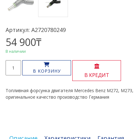
Артикул: A2720780249
54 900
₸
В наличии
Количество
товара
В КОРЗИНУ
В КРЕДИТ
Топливная
форсунка
M272
Топливная форсунка двигателя Mercedes Benz M272, M273,
M273
оригинальное качество производство Германия
Описание
Характеристики
Гарантия