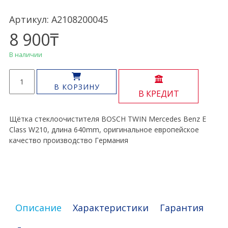
Артикул: A2108200045
8 900
₸
В наличии
Количество
товара
В КОРЗИНУ
В КРЕДИТ
Щётка
стеклоочистителя
E
Щётка стеклоочистителя BOSCH TWIN Mercedes Benz E
Class
Class W210, длина 640mm, оригинальное европейское
W210
качество производство Германия
Описание
Характеристики
Гарантия