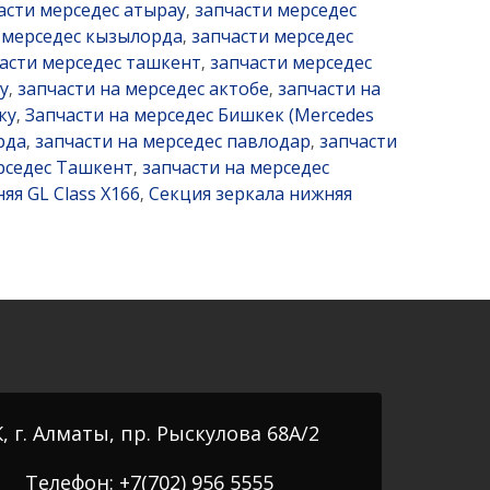
асти мерседес атырау
запчасти мерседес
,
 мерседес кызылорда
запчасти мерседес
,
асти мерседес ташкент
запчасти мерседес
,
у
запчасти на мерседес актобе
запчасти на
,
,
ку
Запчасти на мерседес Бишкек (Mercedes
,
рда
запчасти на мерседес павлодар
запчасти
,
,
рседес Ташкент
запчасти на мерседес
,
яя GL Class X166
Секция зеркала нижняя
,
, г. Алматы, пр. Рыскулова 68А/2
Телефон: +7(702) 956 5555