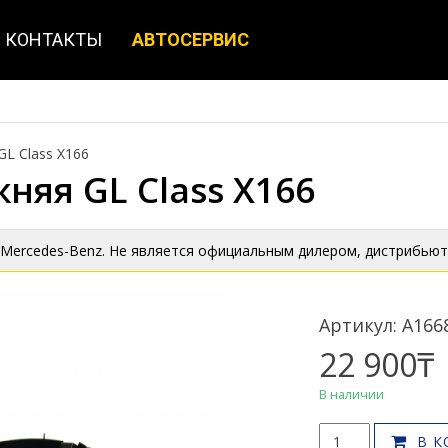
КОНТАКТЫ
АВТОСЕРВИС
GL Class X166
няя GL Class X166
 Mercedes-Benz. Не является официальным дилером, дистрибьют
Артикул: A166
22 900
₸
В наличии
Количество
В К