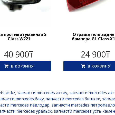
а противотуманная S
Отражатель задне
Class W221
бампера GL Class X
40 900
₸
24 900
₸
В КОРЗИНУ
В КОРЗИНУ
tstar.kz
запчасти mercedes актау
запчасти mercedes ак
,
,
апчасти mercedes баку
запчасти mercedes бишкек
запча
,
,
части mercedes павлодар
запчасти mercedes петропавло
,
апчасти mercedes уральск
запчасти mercedes усть каме
,