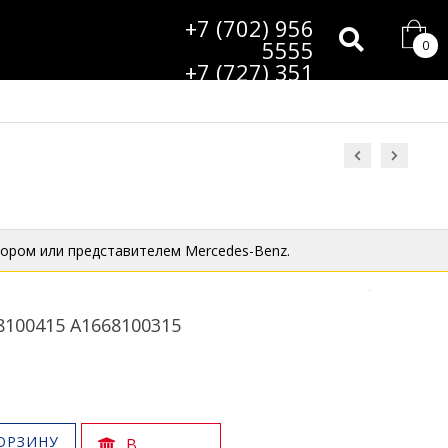
+7 (702) 956
5555
0
+7 (727) 351
9985
ором или представителем Mercedes-Benz.
8100415 A1668100315
ОРЗИНУ
В