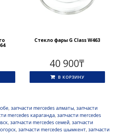
го
Стекло фары G Class W463
164
40 900
₸
В КОРЗИНУ
тобе
запчасти mercedes алматы
запчасти
,
,
сти mercedes караганда
запчасти mercedes
,
вск
запчасти mercedes семей
запчасти
,
,
ногорск
запчасти mercedes шымкент
запчасти
,
,