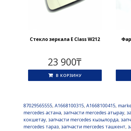
Стекло зеркала E Class W212
Фар
23 900
₸
В КОРЗИНУ
87029565555
A1668100315
A1668100415
marke
,
,
,
mercedes астана
запчасти mercedes атырау
з
,
,
кокшетау
запчасти mercedes кызылорда
зап
,
,
mercedes тараз
запчасти mercedes ташкент
з
,
,