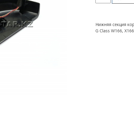
товара
Секция
зеркала
нижняя
Нижняя секция кор
GL
G Class W166, X16
Class
X166