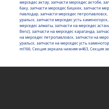
мерседес актау
запчасти мерседес актобе
за
,
,
баку
запчасти мерседес бишкек
запчасти мер
,
,
павлодар
запчасти мерседес петропавловск
,
,
уральск
запчасти мерседес усть каменогорск
,
мерседес алматы
запчасти на мерседес астан
,
Benz)
запчасти на мерседес караганда
запча
,
,
на мерседес петропавловск
запчасти на мерс
,
уральск
запчасти на мерседес усть каменогор
,
ml166
Секция зеркала нижняя w463
Секция з
,
,