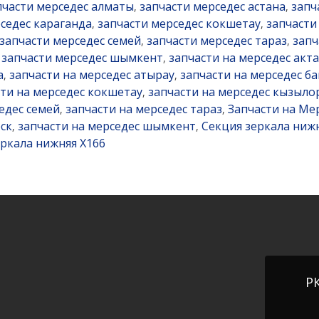
пчасти мерседес алматы
запчасти мерседес астана
запч
,
,
седес караганда
запчасти мерседес кокшетау
запчасти
,
,
запчасти мерседес семей
запчасти мерседес тараз
запч
,
,
запчасти мерседес шымкент
запчасти на мерседес акта
,
,
а
запчасти на мерседес атырау
запчасти на мерседес ба
,
,
сти на мерседес кокшетау
запчасти на мерседес кызыло
,
едес семей
запчасти на мерседес тараз
Запчасти на Ме
,
,
ск
запчасти на мерседес шымкент
Секция зеркала нижн
,
,
еркала нижняя X166
РК