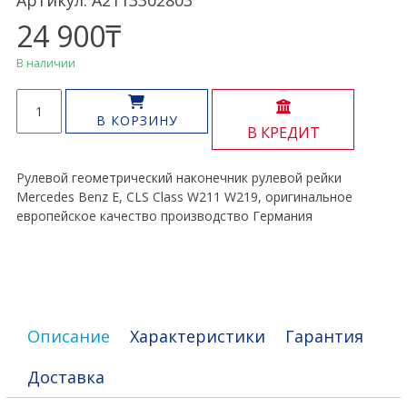
Артикул: A2113302803
24 900
₸
В наличии
Количество
товара
В КОРЗИНУ
В КРЕДИТ
Рулевой
наконечник
E,
Рулевой геометрический наконечник рулевой рейки
CLS
Mercedes Benz E, CLS Class W211 W219, оригинальное
Class
европейское качество производство Германия
W211
W219
Описание
Характеристики
Гарантия
Доставка