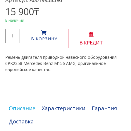
Артикул: A0019938396
15 900
₸
В наличии
Количество
товара
В КОРЗИНУ
В КРЕДИТ
Ремень
приводной
M156
Ремень двигателя приводной навесного оборудования
6PK2358 Mercedes Benz M156 AMG, оригинальное
европейское качество.
Описание
Характеристики
Гарантия
Доставка