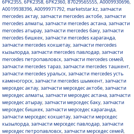
6PK2355
6PK2358
6PK2360
87029565555
A0009930696
,
,
,
,
,
A0019938396
A0099971792
marketstar.kz
запчасти
,
,
,
mercedes актау
запчасти mercedes актобе
запчасти
,
,
mercedes алматы
запчасти mercedes астана
запчасти
,
,
mercedes атырау
запчасти mercedes баку
запчасти
,
,
mercedes бишкек
запчасти mercedes караганда
,
,
запчасти mercedes кокшетау
запчасти mercedes
,
кызылорда
запчасти mercedes павлодар
запчасти
,
,
mercedes петропавловск
запчасти mercedes семей
,
,
запчасти mercedes тараз
запчасти mercedes ташкент
,
,
запчасти mercedes уральск
запчасти mercedes усть
,
каменогорск
запчасти mercedes шымкент
запчасти
,
,
мерседес актау
запчасти мерседес актобе
запчасти
,
,
мерседес алматы
запчасти мерседес астана
запчасти
,
,
мерседес атырау
запчасти мерседес баку
запчасти
,
,
мерседес бишкек
запчасти мерседес караганда
,
,
запчасти мерседес кокшетау
запчасти мерседес
,
кызылорда
запчасти мерседес павлодар
запчасти
,
,
мерседес петропавловск
запчасти мерседес семей
,
,