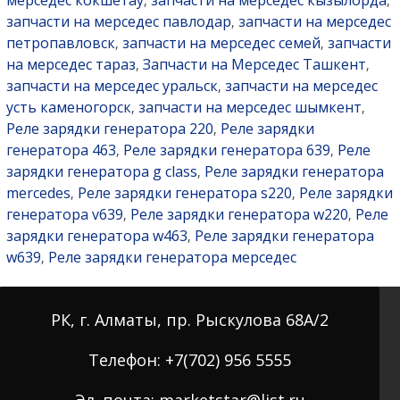
мерседес кокшетау
запчасти на мерседес кызылорда
,
,
запчасти на мерседес павлодар
запчасти на мерседес
,
петропавловск
запчасти на мерседес семей
запчасти
,
,
на мерседес тараз
Запчасти на Мерседес Ташкент
,
,
запчасти на мерседес уральск
запчасти на мерседес
,
усть каменогорск
запчасти на мерседес шымкент
,
,
Реле зарядки генератора 220
Реле зарядки
,
генератора 463
Реле зарядки генератора 639
Реле
,
,
зарядки генератора g class
Реле зарядки генератора
,
mercedes
Реле зарядки генератора s220
Реле зарядки
,
,
генератора v639
Реле зарядки генератора w220
Реле
,
,
зарядки генератора w463
Реле зарядки генератора
,
w639
Реле зарядки генератора мерседес
,
РК, г. Алматы, пр. Рыскулова 68А/2
Телефон: +7(702) 956 5555