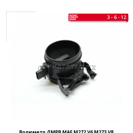
3 - 6 - 12
Волюметр ДМРВ MAF M272 V6 M273 V8