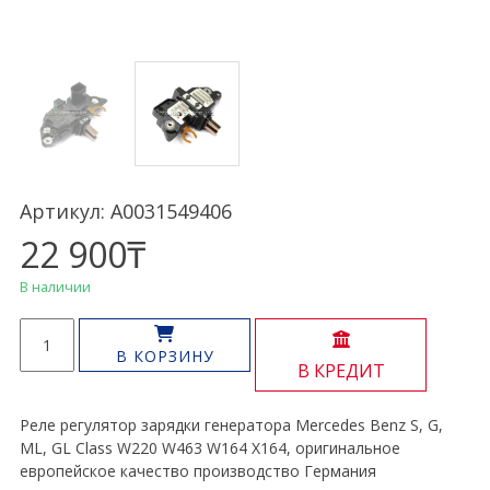
Артикул: A0031549406
22 900
₸
В наличии
Количество
товара
В КОРЗИНУ
В КРЕДИТ
Реле
зарядки
генератора
Реле регулятор зарядки генератора Mercedes Benz S, G,
S,
ML, GL Class W220 W463 W164 X164, оригинальное
G,
европейское качество производство Германия
ML,