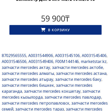
59 900
₸
В КОРЗИНУ
87029565555
A0031544906
A0031545106
A0031545406
,
,
,
,
A0031546506
A0031549406
F00M144146
marketstar.kz
,
,
,
,
запчасти mercedes актау
запчасти mercedes актобе
,
,
запчасти mercedes алматы
запчасти mercedes астана
,
,
запчасти mercedes атырау
запчасти mercedes баку
,
,
запчасти mercedes бишкек
запчасти mercedes
,
караганда
запчасти mercedes кокшетау
запчасти
,
,
mercedes кызылорда
запчасти mercedes павлодар
,
,
запчасти mercedes петропавловск
запчасти mercedes
,
семей
запчасти mercedes тараз
запчасти mercedes
,
,