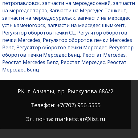
петропавловск
запчасти на мерседес семей
запчасти
,
,
на мерседес тараз
Запчасти на Мерседес Ташкент
,
,
запчасти на мерседес уральск
запчасти на мерседес
,
усть каменогорск
запчасти на мерседес шымкент
,
,
Регулятор оборотов печки CL
Регулятор оборотов
,
печки Mercedes
Регулятор оборотов печки Mercedes
,
Benz
Регулятор оборотов печки Мерседес
Регулятор
,
,
оборотов печки Мерседес Бенц
Реостат Mercedes
,
,
Реостат Mercedes Benz
Реостат Мерседес
Реостат
,
,
Мерседес Бенц
РК, г. Алматы, пр. Рыскулова 68А/2
Телефон: +7(702) 956 5555
Эл. почта: marketstar@list.ru