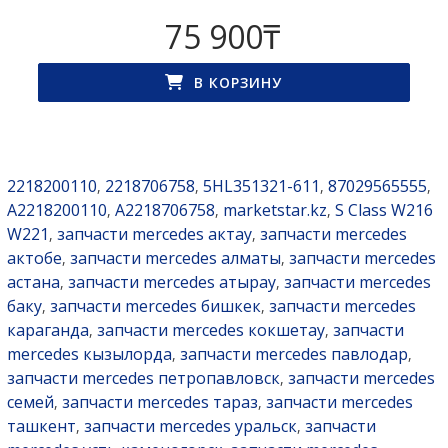
75 900
₸
В КОРЗИНУ
2218200110
2218706758
5HL351321-611
87029565555
,
,
,
,
A2218200110
A2218706758
marketstar.kz
S Class W216
,
,
,
W221
запчасти mercedes актау
запчасти mercedes
,
,
актобе
запчасти mercedes алматы
запчасти mercedes
,
,
астана
запчасти mercedes атырау
запчасти mercedes
,
,
баку
запчасти mercedes бишкек
запчасти mercedes
,
,
караганда
запчасти mercedes кокшетау
запчасти
,
,
mercedes кызылорда
запчасти mercedes павлодар
,
,
запчасти mercedes петропавловск
запчасти mercedes
,
семей
запчасти mercedes тараз
запчасти mercedes
,
,
ташкент
запчасти mercedes уральск
запчасти
,
,