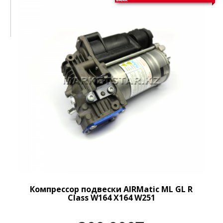
Компрессор подвески AIRMatic ML GL R
Class W164 X164 W251