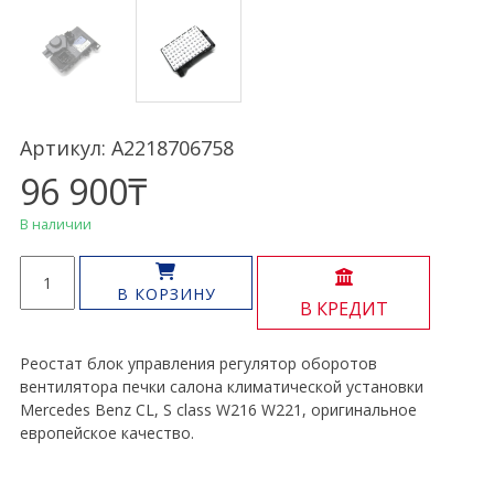
Артикул: A2218706758
96 900
₸
В наличии
Количество
товара
В КОРЗИНУ
В КРЕДИТ
Регулятор
реле
оборотов
Реостат блок управления регулятор оборотов
отопителя
вентилятора печки салона климатической установки
CL,
Mercedes Benz CL, S class W216 W221, оригинальное
S
европейское качество.
class
W216