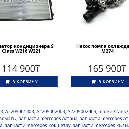
иатор кондиционера S
Насос помпа охлажд
Class W216 W221
M274
114 900
₸
165 900
₸
В КОРЗИНУ
В КОРЗИНУ
03
A2205001403
A2205002003
A2205002403
marketstar.kz
,
,
,
,
 алматы
запчасти mercedes астана
запчасти mercedes а
,
,
да
запчасти mercedes кокшетау
запчасти mercedes кыз
,
,