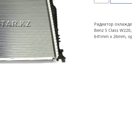
товара
Радиатор
двигателя
S
Радиатор охлажде
Class
Benz S Class W220
W220
641mm x 26mm, ор