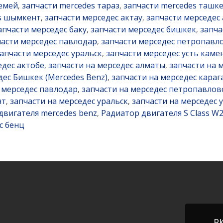
семей
запчасти mercedes тараз
запчасти mercedes ташк
,
,
es шымкент
запчасти мерседес актау
запчасти мерседес
,
,
апчасти мерседес баку
запчасти мерседес бишкек
запча
,
,
части мерседес павлодар
запчасти мерседес петропавл
,
апчасти мерседес уральск
запчасти мерседес усть каме
,
едес актобе
запчасти на мерседес алматы
запчасти на 
,
,
дес Бишкек (Mercedes Benz)
запчасти на мерседес караг
,
 мерседес павлодар
запчасти на мерседес петропавлов
,
нт
запчасти на мерседес уральск
запчасти на мерседес 
,
,
двигателя mercedes benz
Радиатор двигателя S Class W
,
с бенц
РК