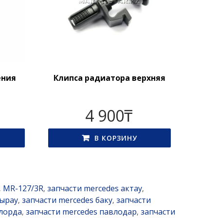
ения
Клипса радиатора верхняя
4 900
₸
В КОРЗИНУ
MR-127/3R
запчасти mercedes актау
,
,
,
тырау
запчасти mercedes баку
запчасти
,
,
ылорда
запчасти mercedes павлодар
запчасти
,
,