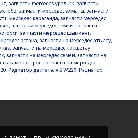
ент
запчасти mercedes уральск
запчасти
,
,
 актобе
запчасти мерседес алматы
запчасти
,
,
сти мерседес караганда
запчасти мерседес
,
овск
запчасти мерседес семей
запчасти
,
,
ногорск
запчасти мерседес шымкент
,
,
мерседес астана
запчасти на мерседес атырау
,
,
анда
запчасти на мерседес кокшетау
,
,
ск
запчасти на мерседес семей
запчасти на
,
,
усть каменогорск
запчасти на мерседес
,
220
Радиатор двигателя S W220
Радиатор
,
,
, г. Алматы, пр. Рыскулова 68А/2