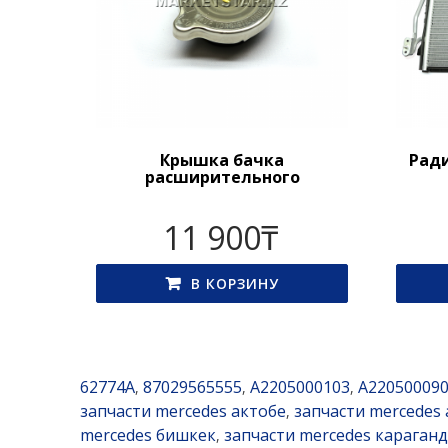
Крышка бачка
Рад
расширительного
11 900
₸
В КОРЗИНУ
62774A
87029565555
A2205000103
A22050009
,
,
,
запчасти mercedes актобе
запчасти mercedes
,
mercedes бишкек
запчасти mercedes караган
,