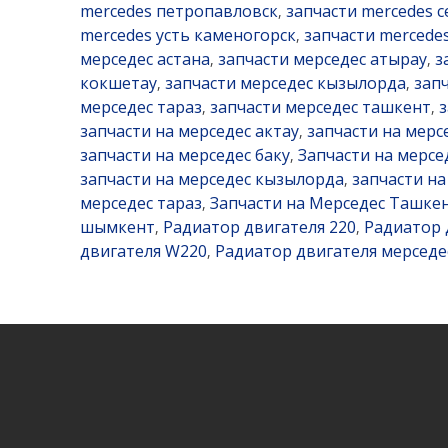
mercedes петропавловск
запчасти mercedes 
,
mercedes усть каменогорск
запчасти merced
,
мерседес астана
запчасти мерседес атырау
з
,
,
кокшетау
запчасти мерседес кызылорда
зап
,
,
мерседес тараз
запчасти мерседес ташкент
з
,
,
запчасти на мерседес актау
запчасти на мерс
,
запчасти на мерседес баку
Запчасти на мерсе
,
запчасти на мерседес кызылорда
запчасти на
,
мерседес тараз
Запчасти на Мерседес Ташке
,
шымкент
Радиатор двигателя 220
Радиатор 
,
,
двигателя W220
Радиатор двигателя мерседе
,