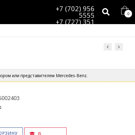
+7 (702) 956
5555
0
+7 (727) 351
9985
ором или представителем Mercedes-Benz.
5002403
₸
ОРЗИНУ
В