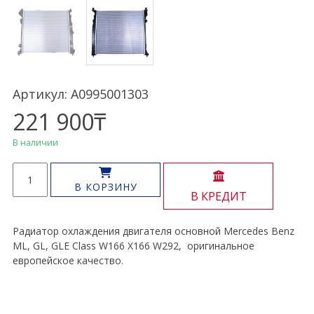
Артикул: A0995001303
221 900
₸
В наличии
Количество
товара
В КОРЗИНУ
В КРЕДИТ
Радиатор
двигателя
ML,
Радиатор охлаждения двигателя основной Mercedes Benz
GL,
ML, GL, GLE Class W166 X166 W292, оригинальное
GLE
европейское качество.
Class
W166
X166