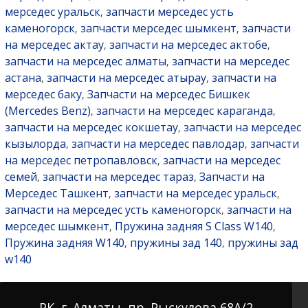
мерседес уральск
запчасти мерседес усть
,
каменогорск
запчасти мерседес шымкент
запчасти
,
,
на мерседес актау
запчасти на мерседес актобе
,
,
запчасти на мерседес алматы
запчасти на мерседес
,
астана
запчасти на мерседес атырау
запчасти на
,
,
мерседес баку
Запчасти на мерседес Бишкек
,
(Mercedes Benz)
запчасти на мерседес караганда
,
,
запчасти на мерседес кокшетау
запчасти на мерседес
,
кызылорда
запчасти на мерседес павлодар
запчасти
,
,
на мерседес петропавловск
запчасти на мерседес
,
семей
запчасти на мерседес тараз
Запчасти на
,
,
Мерседес Ташкент
запчасти на мерседес уральск
,
,
запчасти на мерседес усть каменогорск
запчасти на
,
мерседес шымкент
Пружина задняя S Class W140
,
,
Пружина задняя W140
пружины зад 140
пружины зад
,
,
w140
РК, г. Алматы, пр. Рыскулова 68А/2