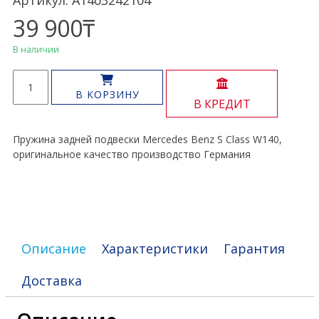
Артикул: A1403242104
39 900
₸
В наличии
Количество
товара
В КОРЗИНУ
В КРЕДИТ
Пружина
задняя
S
Пружина задней подвески Mercedes Benz S Class W140,
Class
оригинальное качество производство Германия
W140
Описание
Характеристики
Гарантия
Доставка