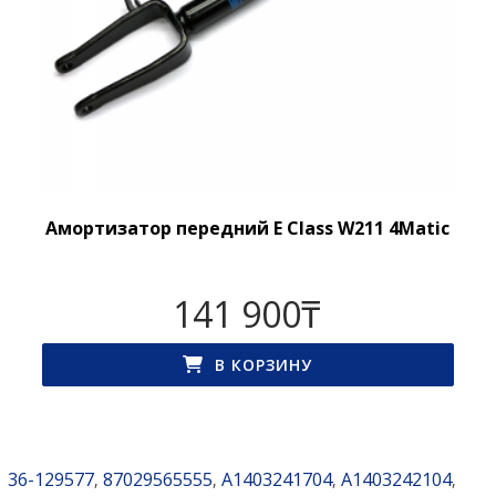
Амортизатор передний E Class W211 4Matic
141 900
₸
В КОРЗИНУ
36-129577
87029565555
A1403241704
A1403242104
,
,
,
,