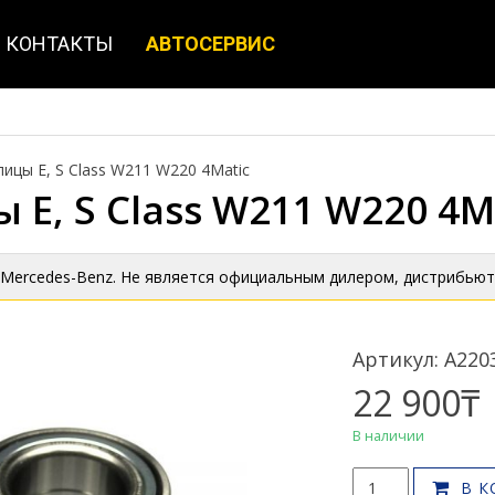
КОНТАКТЫ
АВТОСЕРВИС
ицы E, S Class W211 W220 4Matic
E, S Class W211 W220 4M
 Mercedes-Benz. Не является официальным дилером, дистрибьют
Артикул: A220
22 900
₸
В наличии
Количество
В К