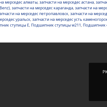
 на мерседес алматы
запчасти на мерседес астана
запча
,
,
Benz)
запчасти на мерседес караганда
запчасти на мер
,
,
апчасти на мерседес петропавловск
запчасти на мерсед
,
мерседес уральск
запчасти на мерседес усть каменогорс
,
ник ступицы E
Подшипник ступицы w211
Подшипник 
,
,
РК