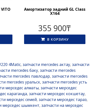
 VITO
Амортизатор задний GL Class
X164
355 900
₸
В КОРЗИНУ
W220 4Matic
запчасти mercedes актау
запчасти
,
,
части mercedes баку
запчасти mercedes
,
пчасти mercedes павлодар
запчасти mercedes
,
сти mercedes уральск
запчасти mercedes усть
,
ти мерседес алматы
запчасти мерседес
,
дес караганда
запчасти мерседес кокшетау
,
,
сти мерседес семей
запчасти мерседес тараз
,
,
и мерседес шымкент
запчасти на мерседес
,