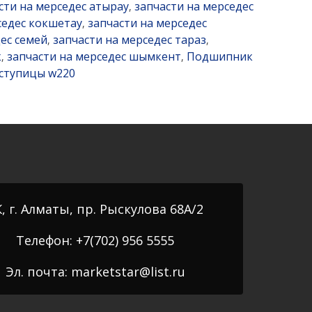
сти на мерседес атырау
запчасти на мерседес
,
седес кокшетау
запчасти на мерседес
,
ес семей
запчасти на мерседес тараз
,
,
к
запчасти на мерседес шымкент
Подшипник
,
,
ступицы w220
, г. Алматы, пр. Рыскулова 68А/2
Телефон: +7(702) 956 5555
Эл. почта: marketstar@list.ru