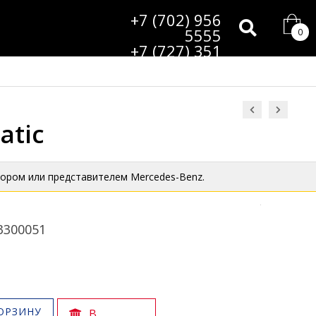
+7 (702) 956
5555
0
+7 (727) 351
9985
atic
ором или представителем Mercedes-Benz.
3300051
ОРЗИНУ
В