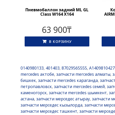
Пневмобаллон задний ML GL
К
Class W164 X164
AIRM
63 900
₸
В КОРЗИНУ
0140980133
401403
87029565555
A1409810427
,
,
,
mercedes актобе
запчасти mercedes алматы
з
,
,
бишкек
запчасти mercedes караганда
запчас
,
,
петропавловск
запчасти mercedes семей
зап
,
,
каменогорск
запчасти mercedes шымкент
за
,
,
астана
запчасти мерседес атырау
запчасти м
,
,
запчасти мерседес кызылорда
запчасти мерс
,
запчасти мерседес ташкент
запчасти мерседе
,