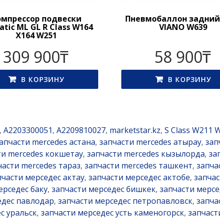
омпрессор подвески
Пневмобаллон задний
atic ML GL R Class W164
VIANO W639
X164 W251
309 900
₸
58 900
₸
В КОРЗИНУ
В КОРЗИНУ
A2203300051
A2209810027
marketstar.kz
S Class W211 
,
,
,
,
апчасти mercedes астана
запчасти mercedes атырау
зап
,
,
ти mercedes кокшетау
запчасти mercedes кызылорда
за
,
,
части mercedes тараз
запчасти mercedes ташкент
запча
,
,
пчасти мерседес актау
запчасти мерседес актобе
запчас
,
,
ерседес баку
запчасти мерседес бишкек
запчасти мерсе
,
,
едес павлодар
запчасти мерседес петропавловск
запча
,
,
с уральск
запчасти мерседес усть каменогорск
запчаст
,
,