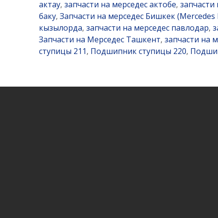
актау
запчасти на мерседес актобе
запчасти
,
,
баку
Запчасти на мерседес Бишкек (Mercedes 
,
кызылорда
запчасти на мерседес павлодар
з
,
,
Запчасти на Мерседес Ташкент
запчасти на 
,
ступицы 211
Подшипник ступицы 220
Подшип
,
,