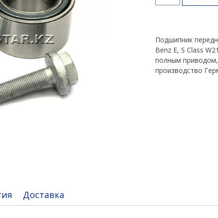
товара
Подшипник
ступицы
E,
Подшипник передн
S
Benz E, S Class W2
Class
полным приводом,
W211
производство Гер
W220
4Matic
тия
Доставка