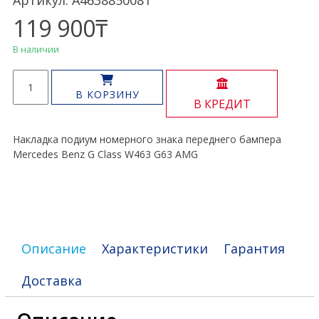
Артикул: A4638850081
119 900
₸
В наличии
Количество
товара
В КОРЗИНУ
В КРЕДИТ
Подиум
номерного
знака
Накладка подиум номерного знака переднего бампера
G
Mercedes Benz G Class W463 G63 AMG
Class
W463
Описание
Характеристики
Гарантия
Доставка