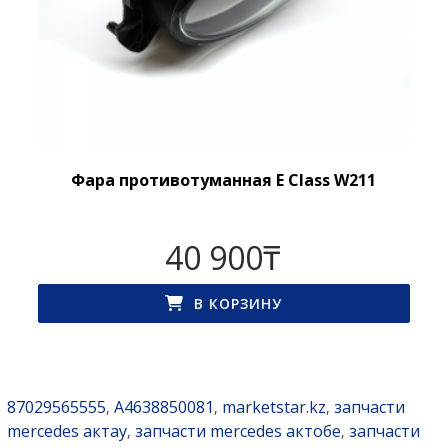
Фара противотуманная E Class W211
40 900
₸
В КОРЗИНУ
87029565555
A4638850081
marketstar.kz
запчасти
,
,
,
mercedes актау
запчасти mercedes актобе
запчасти
,
,