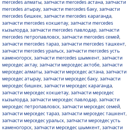
mercedes алматы
запчасти mercedes астана
запчасти
,
,
mercedes атырау
запчасти mercedes баку
запчасти
,
,
mercedes бишкек
запчасти mercedes караганда
,
,
запчасти mercedes кокшетау
запчасти mercedes
,
кызылорда
запчасти mercedes павлодар
запчасти
,
,
mercedes петропавловск
запчасти mercedes семей
,
,
запчасти mercedes тараз
запчасти mercedes ташкент
,
,
запчасти mercedes уральск
запчасти mercedes усть
,
каменогорск
запчасти mercedes шымкент
запчасти
,
,
мерседес актау
запчасти мерседес актобе
запчасти
,
,
мерседес алматы
запчасти мерседес астана
запчасти
,
,
мерседес атырау
запчасти мерседес баку
запчасти
,
,
мерседес бишкек
запчасти мерседес караганда
,
,
запчасти мерседес кокшетау
запчасти мерседес
,
кызылорда
запчасти мерседес павлодар
запчасти
,
,
мерседес петропавловск
запчасти мерседес семей
,
,
запчасти мерседес тараз
запчасти мерседес ташкент
,
,
запчасти мерседес уральск
запчасти мерседес усть
,
каменогорск
запчасти мерседес шымкент
запчасти
,
,