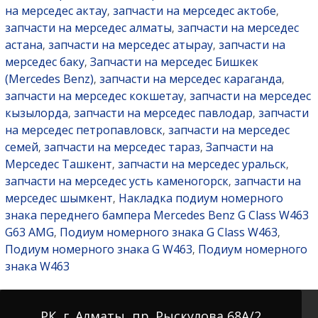
на мерседес актау
запчасти на мерседес актобе
,
,
запчасти на мерседес алматы
запчасти на мерседес
,
астана
запчасти на мерседес атырау
запчасти на
,
,
мерседес баку
Запчасти на мерседес Бишкек
,
(Mercedes Benz)
запчасти на мерседес караганда
,
,
запчасти на мерседес кокшетау
запчасти на мерседес
,
кызылорда
запчасти на мерседес павлодар
запчасти
,
,
на мерседес петропавловск
запчасти на мерседес
,
семей
запчасти на мерседес тараз
Запчасти на
,
,
Мерседес Ташкент
запчасти на мерседес уральск
,
,
запчасти на мерседес усть каменогорск
запчасти на
,
мерседес шымкент
Накладка подиум номерного
,
знака переднего бампера Mercedes Benz G Class W463
G63 AMG
Подиум номерного знака G Class W463
,
,
Подиум номерного знака G W463
Подиум номерного
,
знака W463
РК, г. Алматы, пр. Рыскулова 68А/2