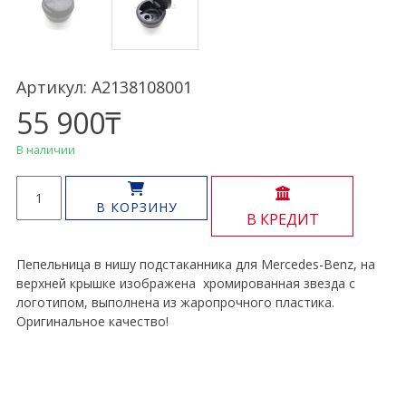
Артикул: A2138108001
55 900
₸
В наличии
Количество
товара
В КОРЗИНУ
В КРЕДИТ
Пепельница
консоли
Mercedes-
Пепельница в нишу подстаканника для Mercedes-Benz, на
Benz
верхней крышке изображена хромированная звезда с
логотипом, выполнена из жаропрочного пластика.
Оригинальное качество!