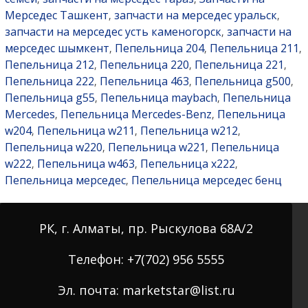
Мерседес Ташкент
запчасти на мерседес уральск
,
,
запчасти на мерседес усть каменогорск
запчасти на
,
мерседес шымкент
Пепельница 204
Пепельница 211
,
,
,
Пепельница 212
Пепельница 220
Пепельница 221
,
,
,
Пепельница 222
Пепельница 463
Пепельница g500
,
,
,
Пепельница g55
Пепельница maybach
Пепельница
,
,
Mercedes
Пепельница Mercedes-Benz
Пепельница
,
,
w204
Пепельница w211
Пепельница w212
,
,
,
Пепельница w220
Пепельница w221
Пепельница
,
,
w222
Пепельница w463
Пепельница x222
,
,
,
Пепельница мерседес
Пепельница мерседес бенц
,
РК, г. Алматы, пр. Рыскулова 68А/2
Телефон: +7(702) 956 5555
Эл. почта: marketstar@list.ru