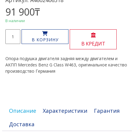
Артикул: A4602406318
91 900
₸
В наличии
Количество
товара
В КОРЗИНУ
В КРЕДИТ
Опора
АКПП
двигателя
Опора подушка двигателя задняя между двигателем и
задняя
АКПП Mercedes Benz G Class W463, оригинальное качество
G
производство Германия
Class
W463
Описание
Характеристики
Гарантия
Доставка