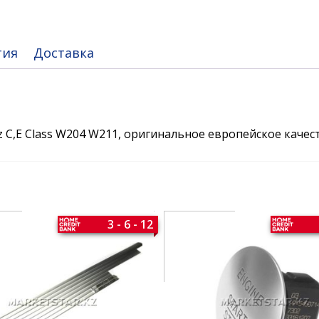
тия
Доставка
z C,E Class W204 W211, оригинальное европейское качес
3 - 6 - 12