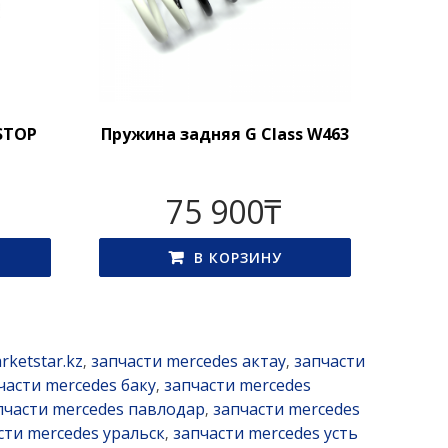
STOP
Пружина задняя G Class W463
75 900
₸
В КОРЗИНУ
rketstar.kz
запчасти mercedes актау
запчасти
,
,
части mercedes баку
запчасти mercedes
,
пчасти mercedes павлодар
запчасти mercedes
,
сти mercedes уральск
запчасти mercedes усть
,