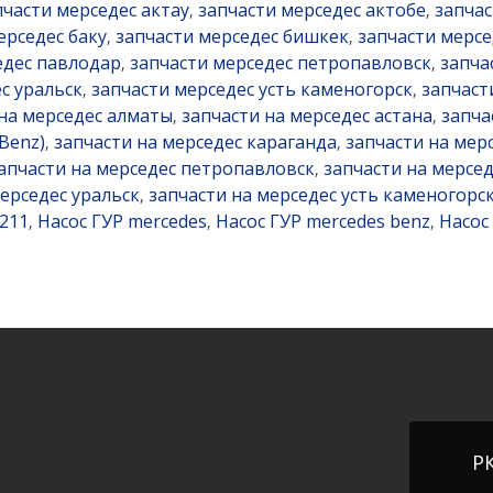
пчасти мерседес актау
запчасти мерседес актобе
запчас
,
,
ерседес баку
запчасти мерседес бишкек
запчасти мерсе
,
,
едес павлодар
запчасти мерседес петропавловск
запча
,
,
с уральск
запчасти мерседес усть каменогорск
запчаст
,
,
 на мерседес алматы
запчасти на мерседес астана
запча
,
,
Benz)
запчасти на мерседес караганда
запчасти на мер
,
,
апчасти на мерседес петропавловск
запчасти на мерсед
,
мерседес уральск
запчасти на мерседес усть каменогорс
,
e211
Насос ГУР mercedes
Насос ГУР mercedes benz
Насос
,
,
,
РК