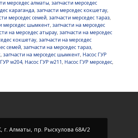
ти мерседес алматы
запчасти мерседес
,
дес караганда
запчасти мерседес кокшетау
,
,
сти мерседес семей
запчасти мерседес тараз
,
,
и мерседес шымкент
запчасти на мерседес
,
сти на мерседес атырау
запчасти на мерседес
,
седес кокшетау
запчасти на мерседес
,
ес семей
запчасти на мерседес тараз
,
,
к
запчасти на мерседес шымкент
Насос ГУР
,
,
 ГУР w204
Насос ГУР w211
Насос ГУР мерседес
,
,
,
, г. Алматы, пр. Рыскулова 68А/2