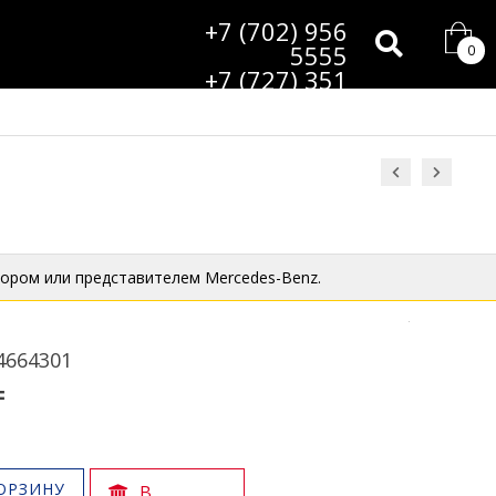
+7 (702) 956
5555
0
+7 (727) 351
9985
ором или представителем Mercedes-Benz.
4664301
₸
ОРЗИНУ
В