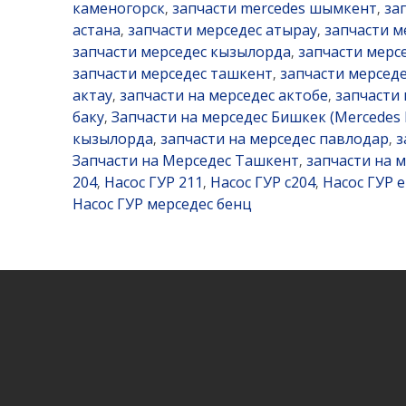
каменогорск
запчасти mercedes шымкент
за
,
,
астана
запчасти мерседес атырау
запчасти м
,
,
запчасти мерседес кызылорда
запчасти мерс
,
запчасти мерседес ташкент
запчасти мерседе
,
актау
запчасти на мерседес актобе
запчасти
,
,
баку
Запчасти на мерседес Бишкек (Mercedes 
,
кызылорда
запчасти на мерседес павлодар
з
,
,
Запчасти на Мерседес Ташкент
запчасти на 
,
204
Насос ГУР 211
Насос ГУР c204
Насос ГУР 
,
,
,
Насос ГУР мерседес бенц