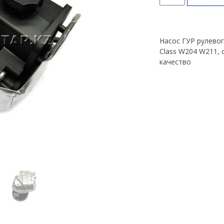
товара
Насос
ГУР
C,
Насос ГУР рулевог
E
Class W204 W211,
Class
качество
W204
W211