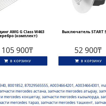
инг AMG G Class W463
Выключатель START 
еребро (комплект)
105 900
₸
52 900
₸
В КОРЗИНУ
В КОРЗИНУ
940
8001852
87029565555
A0034664201
A0034664301
ma
,
,
,
,
,
апчасти mercedes астана
запчасти mercedes атырау
зап
,
,
ти mercedes кокшетау
запчасти mercedes кызылорда
за
,
,
части mercedes тараз
запчасти mercedes ташкент
запча
,
,