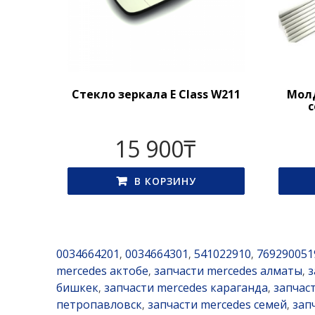
Стекло зеркала E Class W211
Молд
с
15 900
₸
В КОРЗИНУ
0034664201
0034664301
541022910
769290051
,
,
,
mercedes актобе
запчасти mercedes алматы
з
,
,
бишкек
запчасти mercedes караганда
запчас
,
,
петропавловск
запчасти mercedes семей
зап
,
,