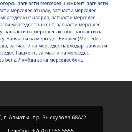
ногорск
запчасти mercedes шымкент
запчасти
,
,
асти мерседес атырау
запчасти мерседес
,
 мерседес кызылорда
запчасти мерседес
,
асти мерседес ташкент
запчасти мерседес
,
у
запчасти на мерседес актобе
запчасти на
,
,
ку
Запчасти на мерседес Бишкек (Mercedes
,
рда
запчасти на мерседес павлодар
запчасти
,
,
рседес Ташкент
запчасти на мерседес
,
es benz
Лямбда зонд мерседес бенц
,
, г. Алматы, пр. Рыскулова 68А/2
Телефон: +7(702) 956 5555