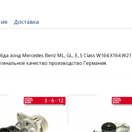
тия
Доставка
да зонд Mercedes Benz ML, GL, E, S Class W164 X164 W2
игинальное качество производство Германия.
3 - 6 - 12