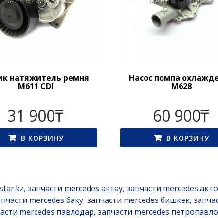
ик натяжитель ремня
Насос помпа охлажд
M611 CDI
M628
31 900
₸
60 900
₸
В КОРЗИНУ
В КОРЗИНУ
star.kz
запчасти mercedes актау
запчасти mercedes акт
,
,
апчасти mercedes баку
запчасти mercedes бишкек
запча
,
,
части mercedes павлодар
запчасти mercedes петропавло
,