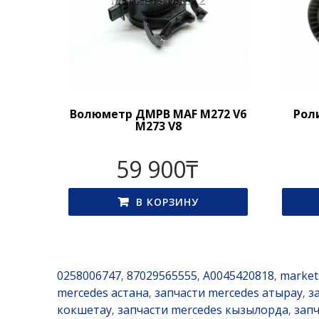
Волюметр ДМРВ MAF M272 V6
Рол
M273 V8
59 900
₸
В КОРЗИНУ
0258006747
87029565555
A0045420818
market
,
,
,
mercedes астана
запчасти mercedes атырау
з
,
,
кокшетау
запчасти mercedes кызылорда
зап
,
,