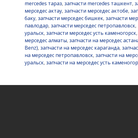
mercedes тараз
запчасти mercedes ташкент
з
,
,
мерседес актау
запчасти мерседес актобе
за
,
,
баку
запчасти мерседес бишкек
запчасти мер
,
,
павлодар
запчасти мерседес петропавловск
,
,
уральск
запчасти мерседес усть каменогорск
,
мерседес алматы
запчасти на мерседес астан
,
Benz)
запчасти на мерседес караганда
запча
,
,
на мерседес петропавловск
запчасти на мерс
,
уральск
запчасти на мерседес усть каменогор
,