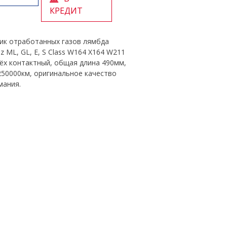
КРЕДИТ
ик отработанных газов лямбда
z ML, GL, E, S Class W164 X164 W211
ёх контактный, общая длина 490мм,
250000км, оригинальное качество
мания.