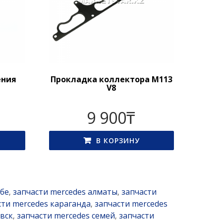
ения
Прокладка коллектора M113
V8
9 900
₸
В КОРЗИНУ
обе
запчасти mercedes алматы
запчасти
,
,
сти mercedes караганда
запчасти mercedes
,
вск
запчасти mercedes семей
запчасти
,
,