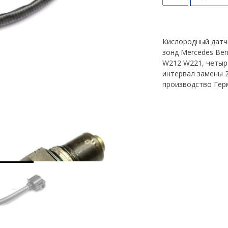
товара
Лямбда
зонд
ML,
Кислородный датч
GL,
зонд Mercedes Ben
E,
W212 W221, четыр
S
интервал замены 
Class
производство Гер
W164
X164
W211
W212
W221