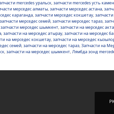
апчасти mercedes уральск
запчасти mercedes усть каме
,
пчасти мерседес алматы
запчасти мерседес астана
запч
,
,
седес караганда
запчасти мерседес кокшетау
запчасти
,
,
запчасти мерседес семей
запчасти мерседес тараз
запч
,
,
запчасти мерседес шымкент
запчасти на мерседес акта
,
,
а
запчасти на мерседес атырау
запчасти на мерседес ба
,
,
сти на мерседес кокшетау
запчасти на мерседес кызыло
,
едес семей
запчасти на мерседес тараз
Запчасти на Ме
,
,
ск
запчасти на мерседес шымкент
Лямбда зонд merced
,
,
РК