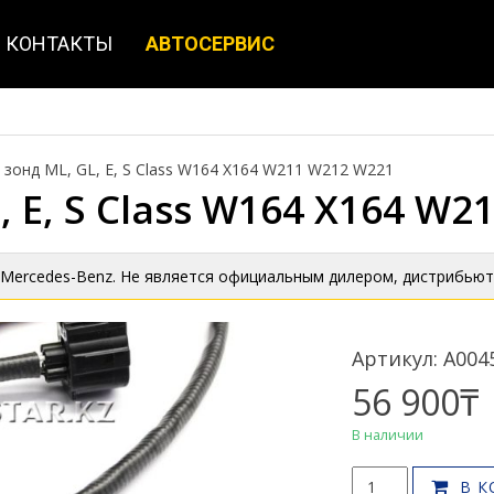
КОНТАКТЫ
АВТОСЕРВИС
 зонд ML, GL, E, S Class W164 X164 W211 W212 W221
 E, S Class W164 X164 W
 Mercedes-Benz. Не является официальным дилером, дистрибьют
Артикул: A004
56 900
₸
В наличии
Количество
В К