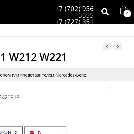
+7 (702) 956
5555
0
+7 (727) 351
9985
211 W212 W221
ором или представителем Mercedes-Benz.
5420818
ОРЗИНУ
В