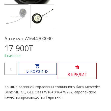
Артикул: A1644700030
17 900
₸
В наличии
Количество
товара
В КОРЗИНУ
В КРЕДИТ
Крышка
топливного
бака
Крышка заливной горловины топливного бака Mercedes
ML,
Benz ML, GL, GLE Class W164 X164 W292, европейское
GL,
качество производство Германия
GLE
Class