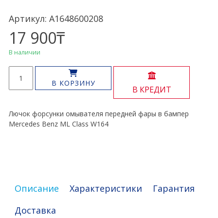
Артикул: A1648600208
17 900
₸
В наличии
Количество
товара
В КОРЗИНУ
В КРЕДИТ
Лючок
форсунки
омывателя
Лючок форсунки омывателя передней фары в бампер
фары
Mercedes Benz ML Class W164
ML
Class
W164
Описание
Характеристики
Гарантия
Доставка