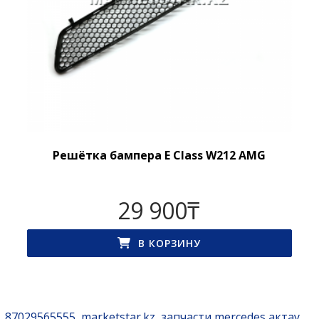
Решётка бампера E Class W212 AMG
29 900
₸
В КОРЗИНУ
87029565555
marketstar.kz
запчасти mercedes актау
,
,
,