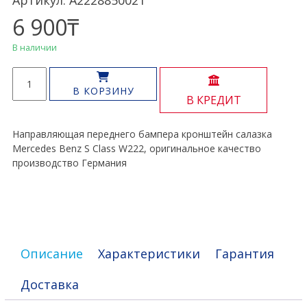
Артикул: A2228850021
6 900
₸
В наличии
Количество
товара
В КОРЗИНУ
В КРЕДИТ
Кронштейн
переднего
бампера
Направляющая переднего бампера кронштейн салазка
S
Mercedes Benz S Class W222, оригинальное качество
Class
производство Германия
W222
Описание
Характеристики
Гарантия
Доставка