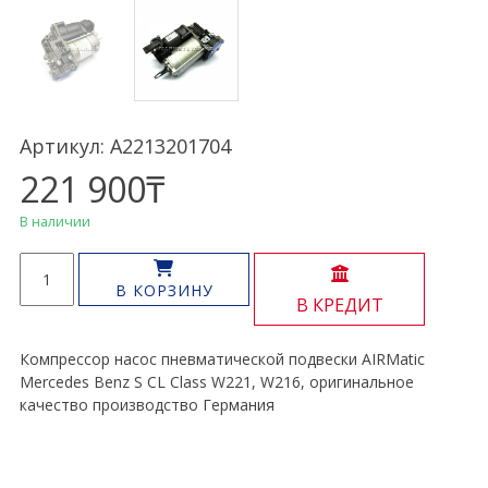
Артикул: A2213201704
221 900
₸
В наличии
Количество
товара
В КОРЗИНУ
В КРЕДИТ
Компрессор
подвески
AIRMatic
Компрессор насос пневматической подвески AIRMatic
S
Mercedes Benz S CL Class W221, W216, оригинальное
CL
качество производство Германия
Class
W221
W216