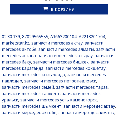
В КОРЗИНУ
02.30.139
87029565555
A1663200104
A2213201704
,
,
,
,
marketstar.kz
запчасти mercedes актау
запчасти
,
,
mercedes актобе
запчасти mercedes алматы
запчасти
,
,
mercedes астана
запчасти mercedes атырау
запчасти
,
,
mercedes баку
запчасти mercedes бишкек
запчасти
,
,
mercedes караганда
запчасти mercedes кокшетау
,
,
запчасти mercedes кызылорда
запчасти mercedes
,
павлодар
запчасти mercedes петропавловск
,
,
запчасти mercedes семей
запчасти mercedes тараз
,
,
запчасти mercedes ташкент
запчасти mercedes
,
уральск
запчасти mercedes усть каменогорск
,
,
запчасти mercedes шымкент
запчасти мерседес актау
,
,
запчасти мерседес актобе
запчасти мерседес алматы
,
,