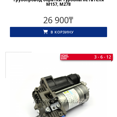
M157, M278
26 900
₸
В КОРЗИНУ
3 - 6 - 12