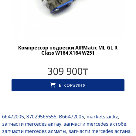
Компрессор подвески AIRMatic ML GL R
Class W164 X164 W251
309 900
₸
В КОРЗИНУ
66472005
87029565555
B66472005
marketstar.kz
,
,
,
,
запчасти mercedes актау
запчасти mercedes актобе
,
,
запчасти mercedes алматы
запчасти mercedes астана
,
,