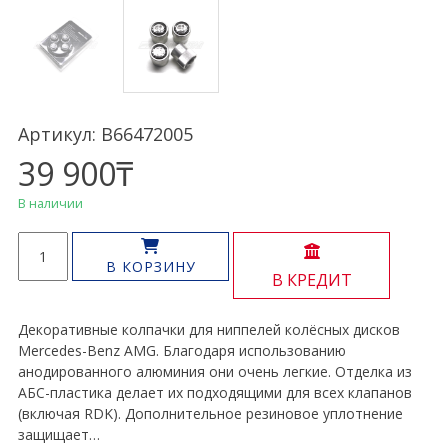
Артикул: B66472005
39 900
₸
В наличии
Количество
товара
В КОРЗИНУ
В КРЕДИТ
Колпачки
для
ниппелей
Декоративные колпачки для ниппелей колёсных дисков
Mercedes
Mercedes-Benz AMG. Благодаря использованию
Benz
анодированного алюминия они очень легкие. Отделка из
AMG
АБС-пластика делает их подходящими для всех клапанов
(включая RDK). Дополнительное резиновое уплотнение
защищает…