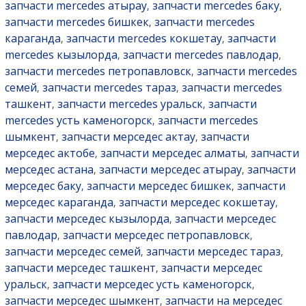
запчасти mercedes атырау
запчасти mercedes баку
,
,
запчасти mercedes бишкек
запчасти mercedes
,
караганда
запчасти mercedes кокшетау
запчасти
,
,
mercedes кызылорда
запчасти mercedes павлодар
,
,
запчасти mercedes петропавловск
запчасти mercedes
,
семей
запчасти mercedes тараз
запчасти mercedes
,
,
ташкент
запчасти mercedes уральск
запчасти
,
,
mercedes усть каменогорск
запчасти mercedes
,
шымкент
запчасти мерседес актау
запчасти
,
,
мерседес актобе
запчасти мерседес алматы
запчасти
,
,
мерседес астана
запчасти мерседес атырау
запчасти
,
,
мерседес баку
запчасти мерседес бишкек
запчасти
,
,
мерседес караганда
запчасти мерседес кокшетау
,
,
запчасти мерседес кызылорда
запчасти мерседес
,
павлодар
запчасти мерседес петропавловск
,
,
запчасти мерседес семей
запчасти мерседес тараз
,
,
запчасти мерседес ташкент
запчасти мерседес
,
уральск
запчасти мерседес усть каменогорск
,
,
запчасти мерседес шымкент
запчасти на мерседес
,