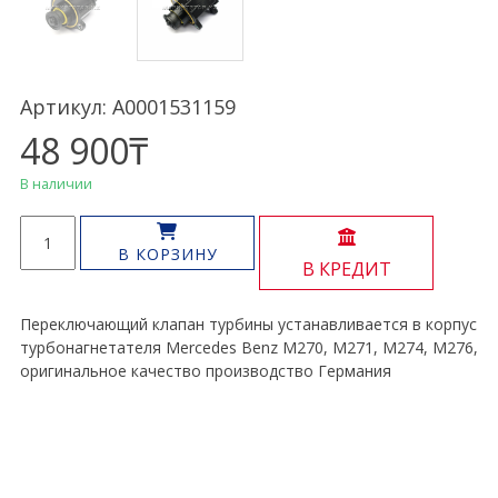
Артикул: A0001531159
48 900
₸
В наличии
Количество
товара
В КОРЗИНУ
В КРЕДИТ
Клапан
турбины
M270
Переключающий клапан турбины устанавливается в корпус
M271
турбонагнетателя Mercedes Benz M270, M271, M274, M276,
M274
оригинальное качество производство Германия
M276