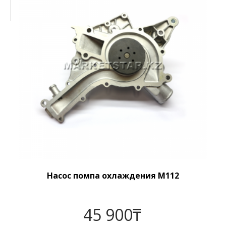
Насос помпа охлаждения M112
45 900
₸