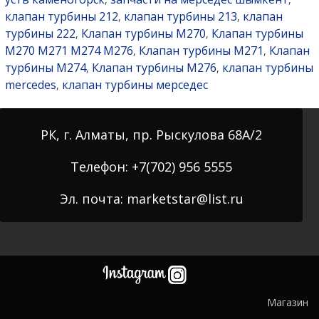
клапан турбины 212
клапан турбины 213
клапан
,
,
турбины 222
Клапан турбины M270
Клапан турбины
,
,
M270 M271 M274 M276
Клапан турбины M271
Клапан
,
,
турбины M274
Клапан турбины M276
клапан турбины
,
,
mercedes
клапан турбины мерседес
,
РК, г. Алматы, пр. Рыскулова 68А/2
Телефон: +7(702) 956 5555
Эл. почта: marketstar@list.ru
Магазин