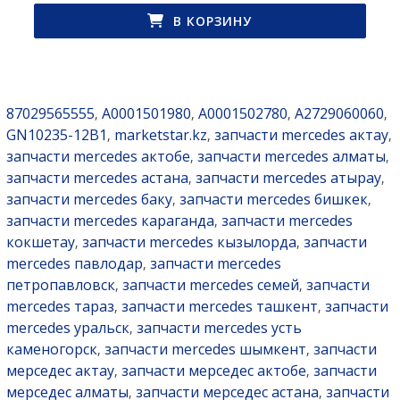
В КОРЗИНУ
87029565555
A0001501980
A0001502780
A2729060060
,
,
,
,
GN10235-12B1
marketstar.kz
запчасти mercedes актау
,
,
,
запчасти mercedes актобе
запчасти mercedes алматы
,
,
запчасти mercedes астана
запчасти mercedes атырау
,
,
запчасти mercedes баку
запчасти mercedes бишкек
,
,
запчасти mercedes караганда
запчасти mercedes
,
кокшетау
запчасти mercedes кызылорда
запчасти
,
,
mercedes павлодар
запчасти mercedes
,
петропавловск
запчасти mercedes семей
запчасти
,
,
mercedes тараз
запчасти mercedes ташкент
запчасти
,
,
mercedes уральск
запчасти mercedes усть
,
каменогорск
запчасти mercedes шымкент
запчасти
,
,
мерседес актау
запчасти мерседес актобе
запчасти
,
,
мерседес алматы
запчасти мерседес астана
запчасти
,
,