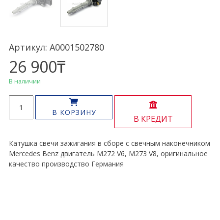
Артикул: A0001502780
26 900
₸
В наличии
Количество
товара
В КОРЗИНУ
В КРЕДИТ
Катушка
зажигания
M272
Катушка свечи зажигания в сборе с свечным наконечником
V6
Mercedes Benz двигатель M272 V6, M273 V8, оригинальное
M273
качество производство Германия
V8