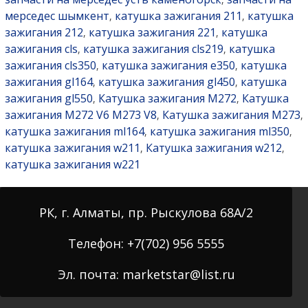
мерседес шымкент
катушка зажигания 211
катушка
,
,
зажигания 212
катушка зажигания 221
катушка
,
,
зажигания cls
катушка зажигания cls219
катушка
,
,
зажигания cls350
катушка зажигания e350
катушка
,
,
зажигания gl164
катушка зажигания gl450
катушка
,
,
зажигания gl550
Катушка зажигания M272
Катушка
,
,
зажигания M272 V6 M273 V8
Катушка зажигания M273
,
,
катушка зажигания ml164
катушка зажигания ml350
,
,
катушка зажигания w211
Катушка зажигания w212
,
,
катушка зажигания w221
РК, г. Алматы, пр. Рыскулова 68А/2
Телефон: +7(702) 956 5555
Эл. почта: marketstar@list.ru