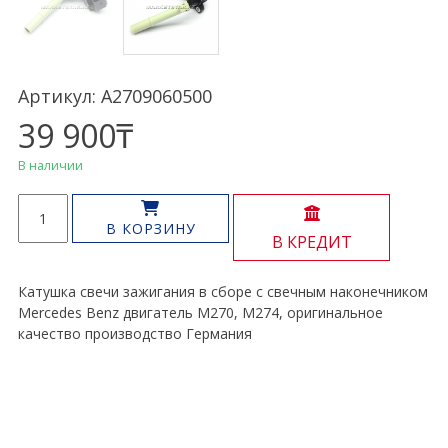
Артикул: A2709060500
39 900
₸
В наличии
Количество
товара
В КОРЗИНУ
В КРЕДИТ
Катушка
зажигания
M270
Катушка свечи зажигания в сборе с свечным наконечником
M274
Mercedes Benz двигатель M270, M274, оригинальное
качество производство Германия