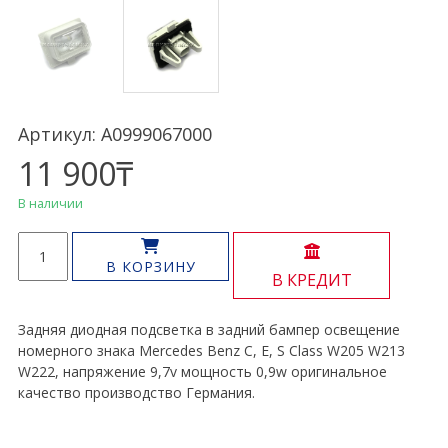
Артикул: A0999067000
11 900
₸
В наличии
Количество
товара
В КОРЗИНУ
В КРЕДИТ
Фонарь
освещения
гос
Задняя диодная подсветка в задний бампер освещение
знака
номерного знака Mercedes Benz C, E, S Class W205 W213
C,
W222, напряжение 9,7v мощность 0,9w оригинальное
E,
качество производство Германия.
S
Class