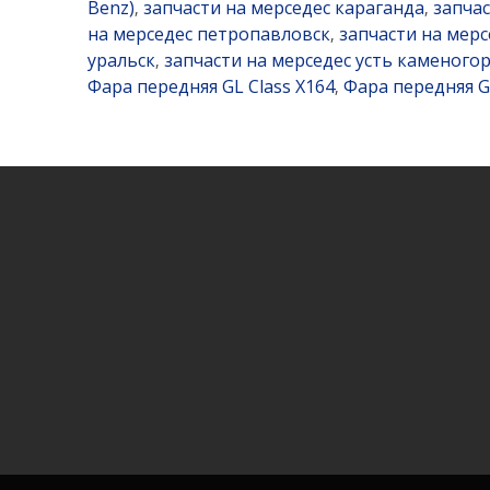
Benz)
запчасти на мерседес караганда
запча
,
,
на мерседес петропавловск
запчасти на мерс
,
уральск
запчасти на мерседес усть каменогор
,
Фара передняя GL Class X164
Фара передняя G
,