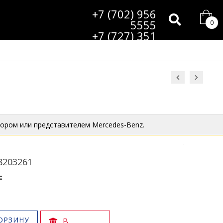
+7 (702) 956
5555
0
+7 (727) 351
9985
ором или представителем Mercedes-Benz.
8203261
₸
ОРЗИНУ
В