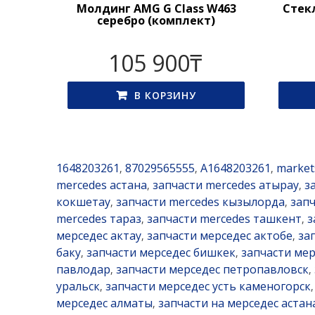
Молдинг AMG G Class W463
Стекл
серебро (комплект)
105 900
₸
В КОРЗИНУ
1648203261
87029565555
A1648203261
market
,
,
,
mercedes астана
запчасти mercedes атырау
з
,
,
кокшетау
запчасти mercedes кызылорда
зап
,
,
mercedes тараз
запчасти mercedes ташкент
з
,
,
мерседес актау
запчасти мерседес актобе
за
,
,
баку
запчасти мерседес бишкек
запчасти мер
,
,
павлодар
запчасти мерседес петропавловск
,
,
уральск
запчасти мерседес усть каменогорск
,
мерседес алматы
запчасти на мерседес астан
,