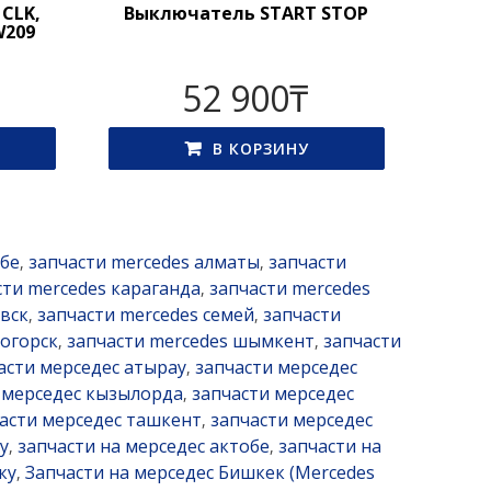
 CLK,
Выключатель START STOP
W209
52 900
₸
В КОРЗИНУ
обе
запчасти mercedes алматы
запчасти
,
,
сти mercedes караганда
запчасти mercedes
,
вск
запчасти mercedes семей
запчасти
,
,
ногорск
запчасти mercedes шымкент
запчасти
,
,
асти мерседес атырау
запчасти мерседес
,
 мерседес кызылорда
запчасти мерседес
,
асти мерседес ташкент
запчасти мерседес
,
у
запчасти на мерседес актобе
запчасти на
,
,
ку
Запчасти на мерседес Бишкек (Mercedes
,