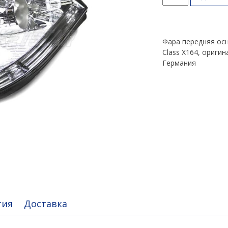
товара
Фара
передняя
GL
Фара передняя ос
Class
Class X164, ориги
X164
Германия
тия
Доставка