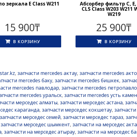
о зеркала E Class W211
Абсорбер фильтр C, E,
CLS Class W203 W211 
W219
15 900
₸
25 900
₸
В КОРЗИНУ
В КОРЗИНУ
star.kz
запчасти mercedes актау
запчасти mercedes акт
,
,
апчасти mercedes баку
запчасти mercedes бишкек
запча
,
,
части mercedes павлодар
запчасти mercedes петропавло
,
апчасти mercedes уральск
запчасти mercedes усть каме
,
пчасти мерседес алматы
запчасти мерседес астана
запч
,
,
седес караганда
запчасти мерседес кокшетау
запчасти
,
,
запчасти мерседес семей
запчасти мерседес тараз
запч
,
,
запчасти мерседес шымкент
запчасти на мерседес акта
,
,
а
запчасти на мерседес атырау
запчасти на мерседес ба
,
,