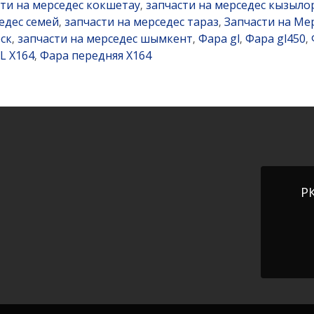
сти на мерседес кокшетау
запчасти на мерседес кызыло
,
едес семей
запчасти на мерседес тараз
Запчасти на Ме
,
,
ск
запчасти на мерседес шымкент
Фара gl
Фара gl450
,
,
,
,
L X164
Фара передняя X164
,
РК