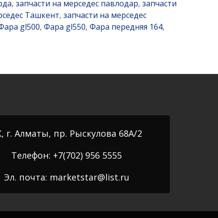
рда
запчасти на мерседес павлодар
запчасти
,
,
рседес Ташкент
запчасти на мерседес
,
Фара gl500
Фара gl550
Фара передняя 164
,
,
,
, г. Алматы, пр. Рыскулова 68А/2
Телефон: +7(702) 956 5555
Эл. почта: marketstar@list.ru