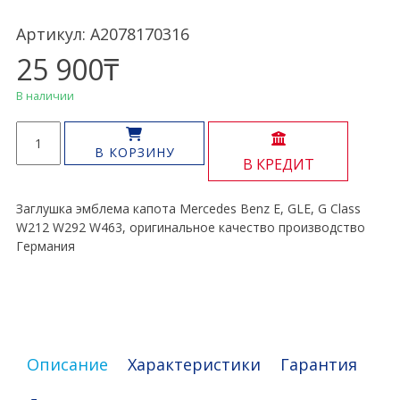
Артикул: A2078170316
25 900
₸
В наличии
Количество
товара
В КОРЗИНУ
В КРЕДИТ
Эмблема
капота
E,
Заглушка эмблема капота Mercedes Benz E, GLE, G Class
GLE,
W212 W292 W463, оригинальное качество производство
G
Германия
Class
W212
W292
W463
Описание
Характеристики
Гарантия