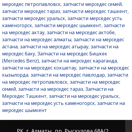
мерседес петропавловск
запчасти мерседес семей
,
,
запчасти мерседес тараз
запчасти мерседес ташкент
,
,
запчасти мерседес уральск
запчасти мерседес усть
,
каменогорск
запчасти мерседес шымкент
запчасти
,
,
на мерседес актау
запчасти на мерседес актобе
,
,
запчасти на мерседес алматы
запчасти на мерседес
,
астана
запчасти на мерседес атырау
запчасти на
,
,
мерседес баку
Запчасти на мерседес Бишкек
,
(Mercedes Benz)
запчасти на мерседес караганда
,
,
запчасти на мерседес кокшетау
запчасти на мерседес
,
кызылорда
запчасти на мерседес павлодар
запчасти
,
,
на мерседес петропавловск
запчасти на мерседес
,
семей
запчасти на мерседес тараз
Запчасти на
,
,
Мерседес Ташкент
запчасти на мерседес уральск
,
,
запчасти на мерседес усть каменогорск
запчасти на
,
мерседес шымкент
РК, г. Алматы, пр. Рыскулова 68А/2