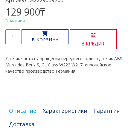
Артикул: A2229059705
129 900
₸
В наличии
Количество
товара
В КОРЗИНУ
В КРЕДИТ
Датчик
ABS
передний
Датчик частоты вращения переднего колеса датчик ABS
S,
Mercedes Benz S, CL Class W222 W217, европейское
CL
качество производство Германия
Class
W222
W217
Описание
Характеристики
Гарантия
Доставка