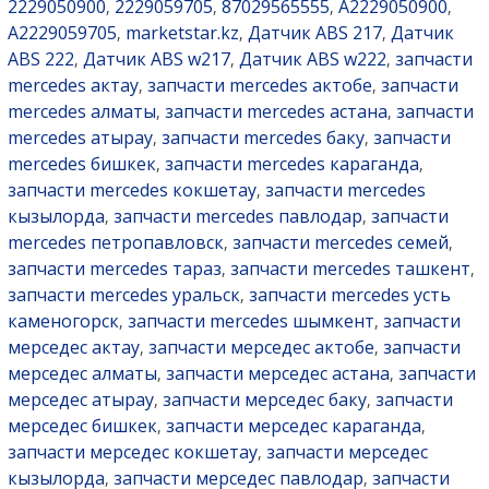
2229050900
2229059705
87029565555
A2229050900
,
,
,
,
A2229059705
marketstar.kz
Датчик ABS 217
Датчик
,
,
,
ABS 222
Датчик ABS w217
Датчик ABS w222
запчасти
,
,
,
mercedes актау
запчасти mercedes актобе
запчасти
,
,
mercedes алматы
запчасти mercedes астана
запчасти
,
,
mercedes атырау
запчасти mercedes баку
запчасти
,
,
mercedes бишкек
запчасти mercedes караганда
,
,
запчасти mercedes кокшетау
запчасти mercedes
,
кызылорда
запчасти mercedes павлодар
запчасти
,
,
mercedes петропавловск
запчасти mercedes семей
,
,
запчасти mercedes тараз
запчасти mercedes ташкент
,
,
запчасти mercedes уральск
запчасти mercedes усть
,
каменогорск
запчасти mercedes шымкент
запчасти
,
,
мерседес актау
запчасти мерседес актобе
запчасти
,
,
мерседес алматы
запчасти мерседес астана
запчасти
,
,
мерседес атырау
запчасти мерседес баку
запчасти
,
,
мерседес бишкек
запчасти мерседес караганда
,
,
запчасти мерседес кокшетау
запчасти мерседес
,
кызылорда
запчасти мерседес павлодар
запчасти
,
,