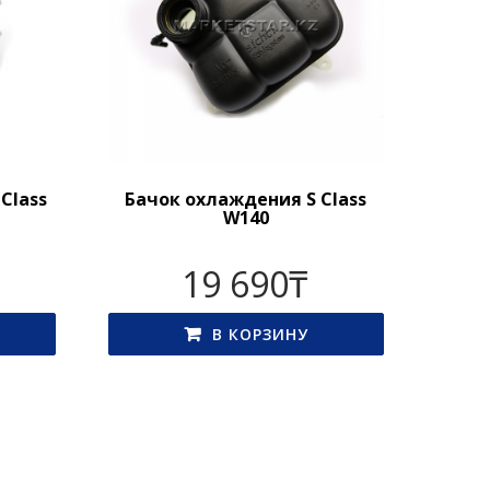
Class
Бачок охлаждения S Class
W140
19 690
₸
В КОРЗИНУ