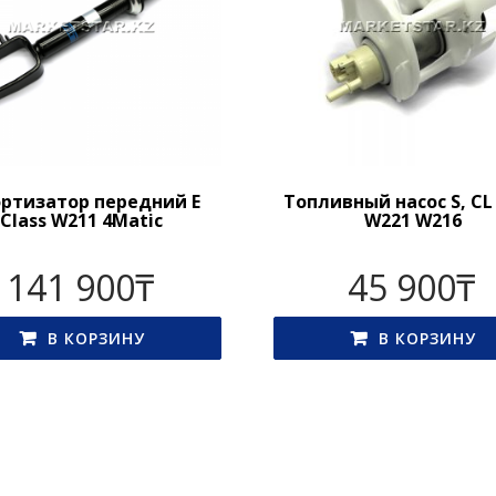
ртизатор передний E
Топливный насос S, CL 
Class W211 4Matic
W221 W216
141 900
₸
45 900
₸
В КОРЗИНУ
В КОРЗИНУ