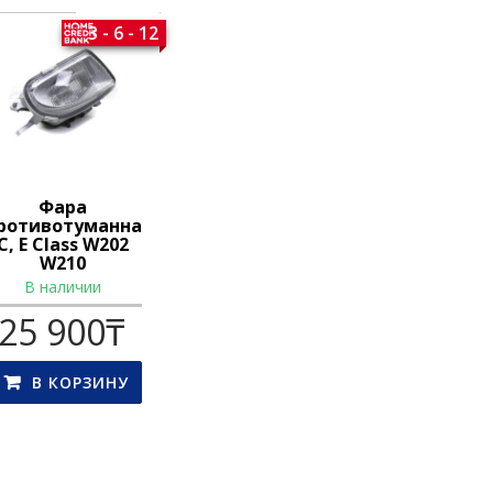
3 - 6 - 12
Фара
ротивотуманная
C, E Class W202
W210
В наличии
25 900
₸
В КОРЗИНУ