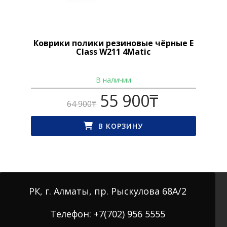
Коврики полики резиновые чёрные E
Class W211 4Matic
В наличии
55 900
₸
Первоначальная
Текущая
64 900
₸
цена
цена:
составляла
55 900₸.
В КОРЗИНУ
64 900₸.
РК, г. Алматы, пр. Рыскулова 68А/2
Телефон: +7(702) 956 5555