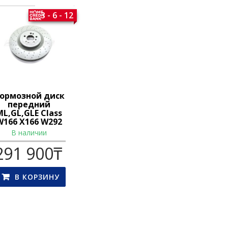
3 - 6 - 12
ормозной диск
передний
ML,GL,GLE Class
W166 X166 W292
В наличии
291 900
₸
В КОРЗИНУ