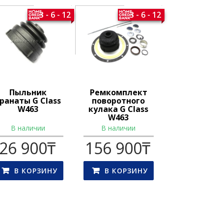
3 - 6 - 12
3 - 6 - 12
Пыльник
Ремкомплект
ранаты G Class
поворотного
W463
кулака G Class
W463
В наличии
В наличии
26 900
₸
156 900
₸
В КОРЗИНУ
В КОРЗИНУ